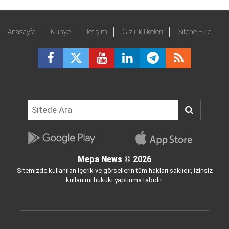
Anasayfa
Künye
İletişim
Gizlilik İlkeleri
Sitene Ekle
Mepa News
© 2026
Sitemizde kullanılan içerik ve görsellerin tüm hakları saklıdır, izinsiz
kullanımı hukuki yaptırıma tabidir.