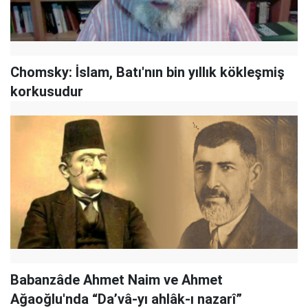
Chomsky: İslam, Batı'nın bin yıllık kökleşmiş
korkusudur
Babanzâde Ahmet Naim ve Ahmet
Ağaoğlu'nda “Da’vâ-yı ahlâk-ı nazarî”