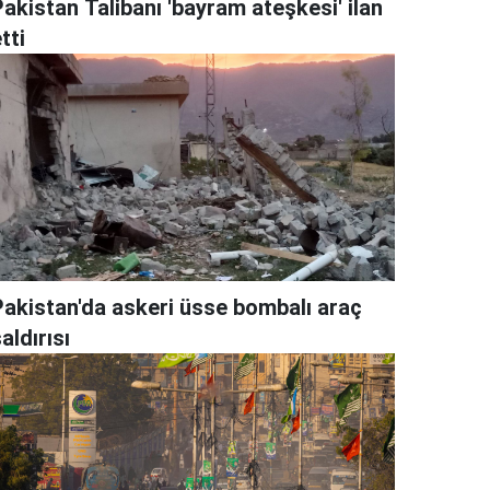
akistan Talibanı 'bayram ateşkesi' ilan
tti
Pakistan'da askeri üsse bombalı araç
aldırısı