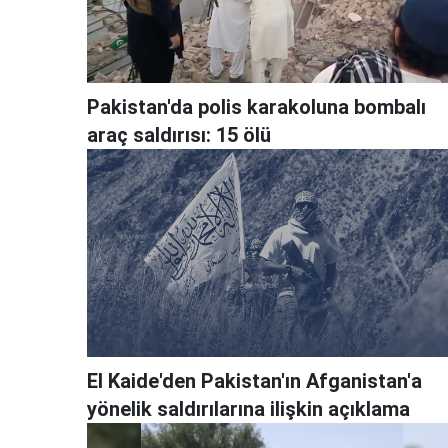
Pakistan'da polis karakoluna bombalı
araç saldırısı: 15 ölü
El Kaide'den Pakistan'ın Afganistan'a
yönelik saldırılarına ilişkin açıklama