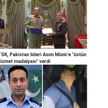
TSK, Pakistan lideri Asım Münir'e "üstün
hizmet madalyası" verdi