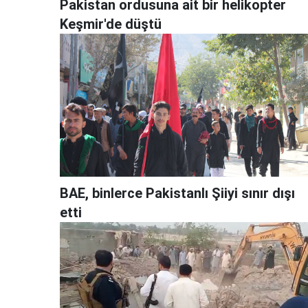
Pakistan ordusuna ait bir helikopter
Keşmir'de düştü
BAE, binlerce Pakistanlı Şiiyi sınır dışı
etti