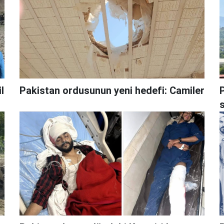
l
Pakistan ordusunun yeni hedefi: Camiler