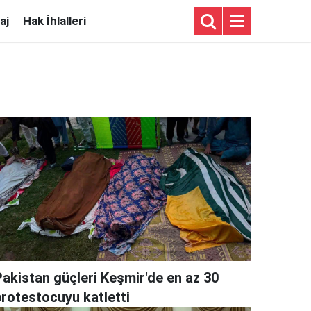
aj
Hak İhlalleri
Pakistan güçleri Keşmir'de en az 30
protestocuyu katletti