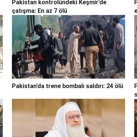
Pakistan kontrolündeki Keşmir'de
P
çatışma: En az 7 ölü
e
Pakistan'da trene bombalı saldırı: 24 ölü
s