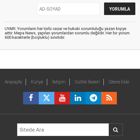
UYARI: Yorumların her türlü cezai ve hukuki sorumluluğu yazan kişiye
aittir. Mepa News, yapılan yorumlardan sorumlu değildir. Her bir yorum
600 karakterle (boşluklu) sınırlıdır.
Anasayfa
Künye
İletişim
Gizlilik İlkeleri
Sitene Ekle