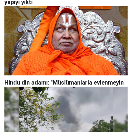
yapıyı yıktı
Hindu din adamı: "Müslümanlarla evlenmeyin"