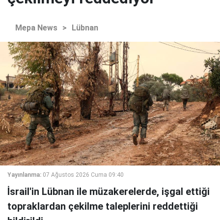
Mepa News
>
Lübnan
Yayınlanma:
07 Ağustos 2026 Cuma 09:40
İsrail'in Lübnan ile müzakerelerde, işgal ettiği
topraklardan çekilme taleplerini reddettiği