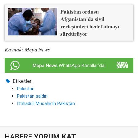
Pakistan ordusu
Afganistan'da sivil
yerleşimleri hedef almayı
sürdürüyor
Kaynak: Mepa News
Etiketler :
Pakistan
Pakistan saldırı
İttihadu'l Mücahidin Pakistan
HABERE
YORUM KAT