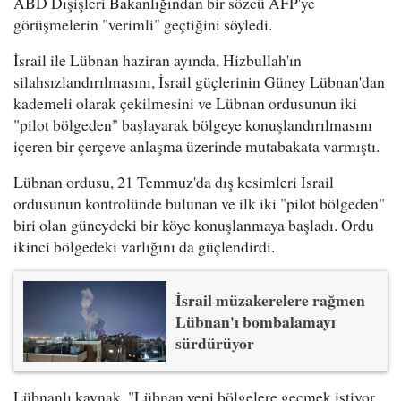
ABD Dışişleri Bakanlığından bir sözcü AFP'ye
görüşmelerin "verimli" geçtiğini söyledi.
İsrail ile Lübnan haziran ayında, Hizbullah'ın
silahsızlandırılmasını, İsrail güçlerinin Güney Lübnan'dan
kademeli olarak çekilmesini ve Lübnan ordusunun iki
"pilot bölgeden" başlayarak bölgeye konuşlandırılmasını
içeren bir çerçeve anlaşma üzerinde mutabakata varmıştı.
Lübnan ordusu, 21 Temmuz'da dış kesimleri İsrail
ordusunun kontrolünde bulunan ve ilk iki "pilot bölgeden"
biri olan güneydeki bir köye konuşlanmaya başladı. Ordu
ikinci bölgedeki varlığını da güçlendirdi.
İsrail müzakerelere rağmen
Lübnan'ı bombalamayı
sürdürüyor
Lübnanlı kaynak, "Lübnan yeni bölgelere geçmek istiyor