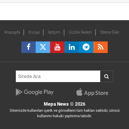
Anasayfa
Künye
İletişim
Gizlilik İlkeleri
Sitene Ekle
Mepa News
© 2026
Sitemizde kullanılan içerik ve görsellerin tüm hakları saklıdır, izinsiz
kullanımı hukuki yaptırıma tabidir.