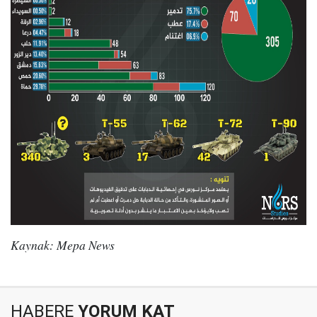
Kaynak: Mepa News
HABERE
YORUM KAT