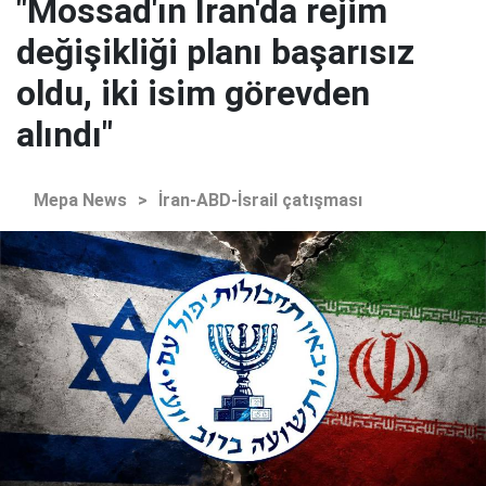
"Mossad'ın İran'da rejim
değişikliği planı başarısız
oldu, iki isim görevden
alındı"
Mepa News
>
İran-ABD-İsrail çatışması