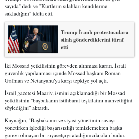
sayıda" dedi ve "Kürtlerin silahları kendilerine
sakladığını" iddia etti.
Trump İranlı protestoculara
silah gönderdiklerini itiraf
etti
İki Mossad yetkilisinin görevden alınması kararı, İsrail
güvenlik yapılanması içinde Mossad başkanı Roman
Gofman ve Netanyahu'ya karşı tepkiye yol açtı.
İsrail gazetesi Maariv, ismini açıklamadığı bir Mossad
yetkilisinin "başbakanın istihbarat teşkilatını mahvettiğini
söylediğini" aktardı.
Kaynağın, "Başbakanın ve siyasi yönetimin savaşı
yönetirken işlediği başarısızlığı temizlemekten başka
görevi olmayan bir siyasetçiyi atadığınızda olan budur.