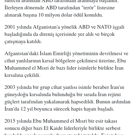
İlerleyen dönemde ABD tarafından "terör" listesine
alınarak başına 10 milyon dolar ödül konuldu.
2001 yılında Afganistan'a yönelik ABD ve NATO işgali
başladığında da direniş içerisinde yer aldı ve birçok
çatışmaya katıldı.
Afganistan'daki İslam Emirliği yönetiminin devrilmesi ve
cihat yanlılarının kırsal bölgelere çekilmesi üzerine, Ebu
Muhammed el Mısri de bazı lider isimlerle birlikte İran
kırsalına çekildi.
2003 yılında bir grup cihat yanlısı isimle beraber İran'ın
güneydoğu kırsalında bulunduğu bir sırada İran rejimi
güçleri tarafından yakalanarak hapsedildi. Bunun ardından
İran'da 12 yıl boyunca sürecek hapis hayatı başladı.
2015 yılında Ebu Muhammed el Mısri bir esir takası
sonucu diğer bazı El Kaide liderleriyle birlikte serbest
bırakıldı ancak zorunlu ikamete tabi tutuldu. Esir takası,