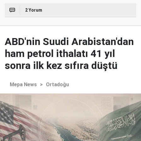
2 Yorum
ABD'nin Suudi Arabistan'dan
ham petrol ithalatı 41 yıl
sonra ilk kez sıfıra düştü
Mepa News
>
Ortadoğu