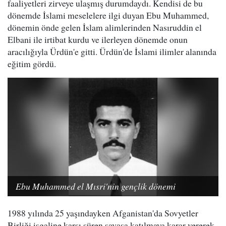
faaliyetleri zirveye ulaşmış durumdaydı. Kendisi de bu
dönemde İslami meselelere ilgi duyan Ebu Muhammed,
dönemin önde gelen İslam alimlerinden Nasıruddin el
Elbani ile irtibat kurdu ve ilerleyen dönemde onun
aracılığıyla Ürdün'e gitti. Ürdün'de İslami ilimler alanında
eğitim gördü.
Ebu Muhammed el Mısri'nin gençlik dönemi
1988 yılında 25 yaşındayken Afganistan'da Sovyetler
Birliği işgaline karşı süren savaşa katılmaya karar vererek