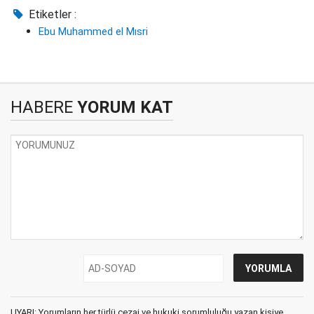
Etiketler :
Ebu Muhammed el Mısri
HABERE
YORUM KAT
UYARI: Yorumların her türlü cezai ve hukuki sorumluluğu yazan kişiye