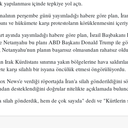
k yapılanması içinde tepkiye yol açtı.
analının perşembe günü yayımladığı habere göre plan, İran
sını ve hükümete karşı protestoların körüklenmesini içeri
t ayında yayımladığı habere göre plan, İsrail Başbakan
 ve Netanyahu bu planı ABD Başkanı Donald Trump ile g
 Netanyahu'nun planın başarısız olmasından rahatsız olduğ
n Irak Kürdistanı sınırına yakın bölgelerine hava saldırıl
e karşı silahlı bir isyana öncülük etmesi öngörülüyordu.
x News'e verdiği röportajda İran'a silah gönderildiğini sö
ından desteklendiğini doğrular nitelikte açıklamada bulun
 silah gönderdik, hem de çok sayıda" dedi ve "Kürtlerin s