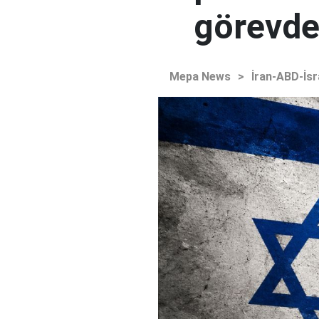
görevden
Mepa News
>
İran-ABD-İsr