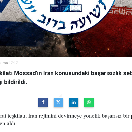
Cuma 17:17
şkilatı Mossad'ın İran konusundaki başarısızlık se
bildirildi.
arat teşkilatı, İran rejimini devirmeye yönelik başarısız bir
en aldı.