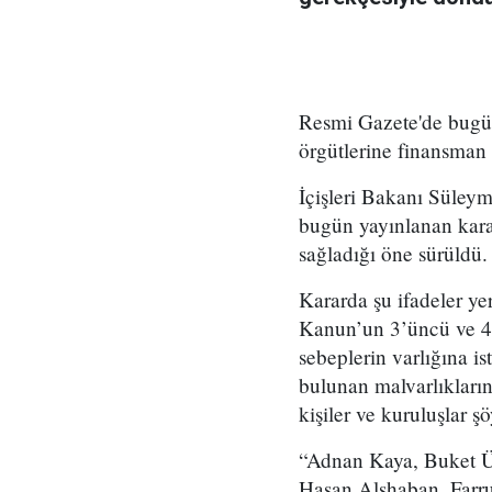
Resmi Gazete'de bugün 
örgütlerine finansman 
İçişleri Bakanı Süley
bugün yayınlanan karar
sağladığı öne sürüldü.
Kararda şu ifadeler ye
Kanun’un 3’üncü ve 4’
sebeplerin varlığına is
bulunan malvarlıkların
kişiler ve kuruluşlar şö
“Adnan Kaya, Buket Ül
Hasan Alshaban, Farru