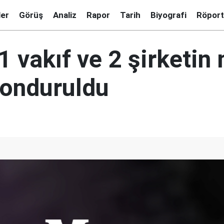
ler
Görüş
Analiz
Rapor
Tarih
Biyografi
Röport
 1 vakıf ve 2 şirketin
donduruldu