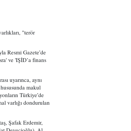
rlıkları, "terör
ıyla Resmi Gazete’de
ra' ve 'IŞİD’a finans
rası uyarınca, aynı
ri hususunda makul
syonların Türkiye’de
mal varlığı dondurulan
aş, Şafak Erdemir,
at Devecioğlu), Al