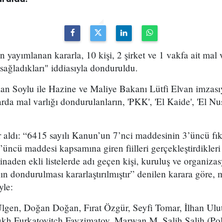
yayımlanan kararla, 10 kişi, 2 şirket ve 1 vakfa ait mal va
sağladıkları" iddiasıyla donduruldu.
man Soylu ile Hazine ve Maliye Bakanı Lütfi Elvan imzas
da mal varlığı dondurulanların, 'PKK', 'El Kaide', 'El Nus
r aldı: “6415 sayılı Kanun’un 7’nci maddesinin 3’üncü fık
üncü maddesi kapsamına giren fiilleri gerçekleştirdikle
tinaden ekli listelerde adı geçen kişi, kuruluş ve organiza
ın dondurulması kararlaştırılmıştır” denilen karara göre, 
yle:
gen, Doğan Doğan, Fırat Özgür, Seyfi Tomar, İlhan Ulut
kh Furkatovitch Fayzimatov, Marwan M. Salih Salih (Pol