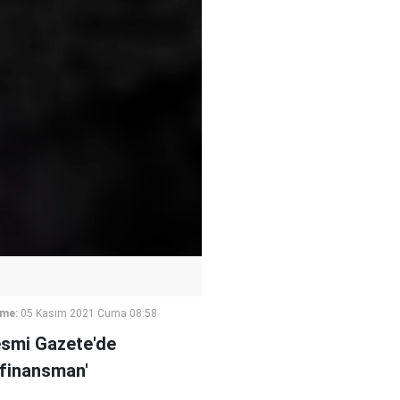
eme:
05 Kasım 2021 Cuma 08:58
Resmi Gazete'de
e finansman'