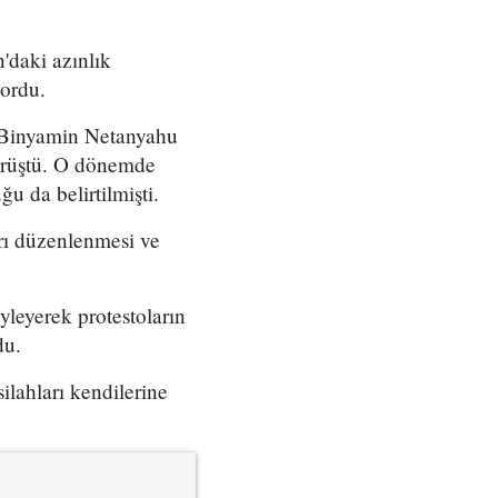
'daki azınlık
yordu.
ı Binyamin Netanyahu
örüştü. O dönemde
u da belirtilmişti.
arı düzenlenmesi ve
yleyerek protestoların
du.
ilahları kendilerine