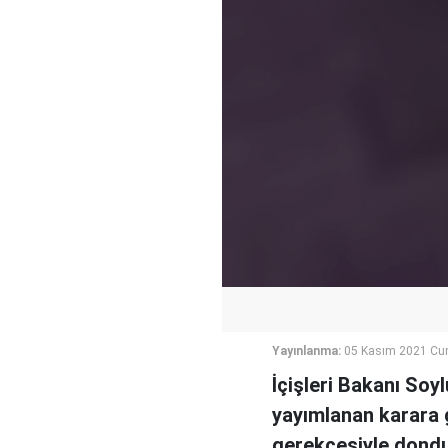
Yayınlanma:
05 Kasım 2021 Cu
İçişleri Bakanı Soy
yayımlanan karara g
gerekçesiyle dondu