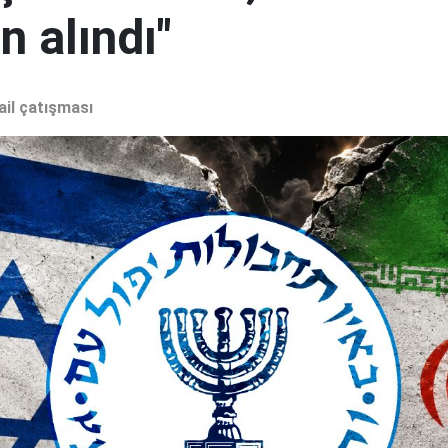
 alındı"
ail çatışması