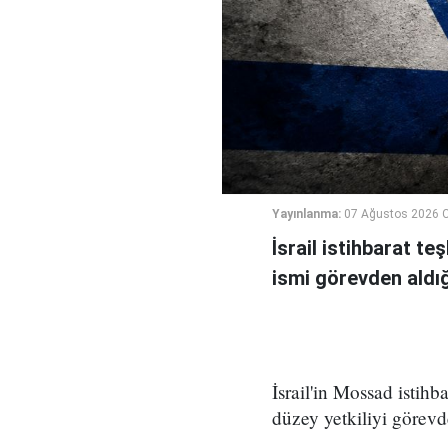
Yayınlanma:
07 Ağustos 2026 
İsrail istihbarat te
ismi görevden aldığı 
İsrail'in Mossad istihb
düzey yetkiliyi görevd