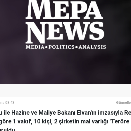
ma 08:43
Güncell
lu ile Hazine ve Maliye Bakanı Elvan'ın imzasıyla 
öre 1 vakıf, 10 kişi, 2 şirketin mal varlığı 'Terör
ruldu.