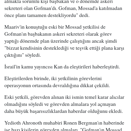
almakla sorumlu kişi başbakan ve o dönemde askeri
sekreteri olan Gofman'dı. Gofman, Mossad'a katılmadan
önce planı tamamen destekliyordu" dedi.
Maariv'in konuştuğu eski bir Mossad yetkilisi de
Gofman'ın başbakanın askeri sekreteri olarak görev
yaptığı dönemde plan üzerinde çalıştığını ancak şimdi
"bizzat kendisinin desteklediği ve teşvik ettiği plana karşı
çıktığını" söyledi.
İsrail'in kamu yayıncısı Kan da eleştirileri haberleştirdi.
Eleştirilerden birinde, iki yetkilinin görevlerini
operasyonun ortasında devraldığına dikkat çekildi.
Eski yetkili, görevden alınan iki ismin temel karar alıcılar
olmadığını söyledi ve görevden almalara yol açmayan
daha büyük başarısızlıklardan haberdar olduğunu ekledi.
Yedioth Ahronoth muhabiri Ronen Bergman'ın haberinde
ise bazı kişilerin görevden almaları, "Gofman'ın Mossad