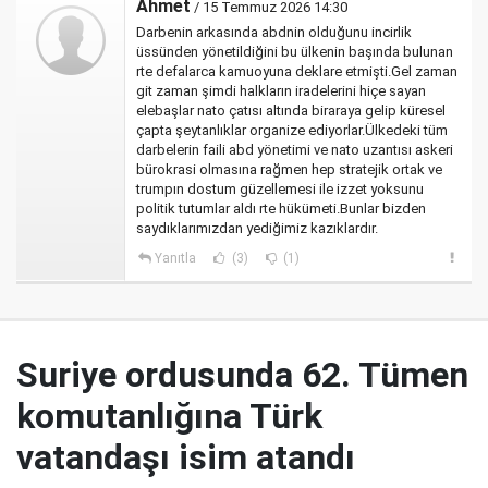
Ahmet
/ 15 Temmuz 2026 14:30
Darbenin arkasında abdnin olduğunu incirlik
üssünden yönetildiğini bu ülkenin başında bulunan
rte defalarca kamuoyuna deklare etmişti.Gel zaman
git zaman şimdi halkların iradelerini hiçe sayan
elebaşlar nato çatısı altında biraraya gelip küresel
çapta şeytanlıklar organize ediyorlar.Ülkedeki tüm
darbelerin faili abd yönetimi ve nato uzantısı askeri
bürokrasi olmasına rağmen hep stratejik ortak ve
trumpın dostum güzellemesi ile izzet yoksunu
politik tutumlar aldı rte hükümeti.Bunlar bizden
saydıklarımızdan yediğimiz kazıklardır.
Yanıtla
(3)
(1)
Suriye ordusunda 62. Tümen
komutanlığına Türk
vatandaşı isim atandı