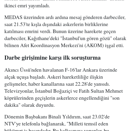
ikinci emri yayımladı.
MEDAS üzerinden ardı ardına mesaj gönderen darbeciler,
saat 21.53'te kışla dışındaki askerlerin birliklerine
katılması emrini verdi. Bunun üzerine harekete geçen
darbeciler, Kağıthane'deki "İstanbul'un gören gözü" olarak
bilinen Afet Koordinasyon Merkezi'ni (AKOM) işgal etti.
Darbe girişimine karşı ilk soruşturma
Akıncı Üssü'nden havalanan F-16'lar Ankara üzerinde
alçak uçuşa başladı. Askeri hareketliliğe ilişkin
gelişmeler, haber kanallarına saat 22.28'de yansıdı.
Televizyonlar, İstanbul Boğaziçi ve Fatih Sultan Mehmet
köprülerinden geçişlerin askerlerce engellendiğini "son
dakika" olarak duyurdu.
Dönemin Başbakanı Binali Yıldırım, saat 23.02'de
NTV'ye telefonla bağlanarak, "Milleti temsil eden
hükümet iş başındadır. Bu kalkışmayı yapanlar, bu