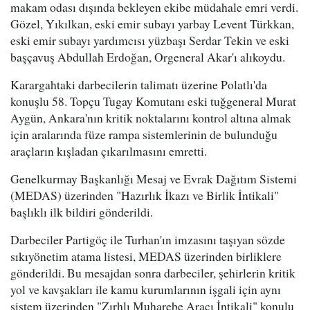
makam odası dışında bekleyen ekibe müdahale emri verdi.
Gözel, Yıkılkan, eski emir subayı yarbay Levent Türkkan,
eski emir subayı yardımcısı yüzbaşı Serdar Tekin ve eski
başçavuş Abdullah Erdoğan, Orgeneral Akar'ı alıkoydu.
Karargahtaki darbecilerin talimatı üzerine Polatlı'da
konuşlu 58. Topçu Tugay Komutanı eski tuğgeneral Murat
Aygün, Ankara'nın kritik noktalarını kontrol altına almak
için aralarında füze rampa sistemlerinin de bulunduğu
araçların kışladan çıkarılmasını emretti.
Genelkurmay Başkanlığı Mesaj ve Evrak Dağıtım Sistemi
(MEDAS) üzerinden "Hazırlık İkazı ve Birlik İntikali"
başlıklı ilk bildiri gönderildi.
Darbeciler Partigöç ile Turhan'ın imzasını taşıyan sözde
sıkıyönetim atama listesi, MEDAS üzerinden birliklere
gönderildi. Bu mesajdan sonra darbeciler, şehirlerin kritik
yol ve kavşakları ile kamu kurumlarının işgali için aynı
sistem üzerinden "Zırhlı Muharebe Aracı İntikali" konulu