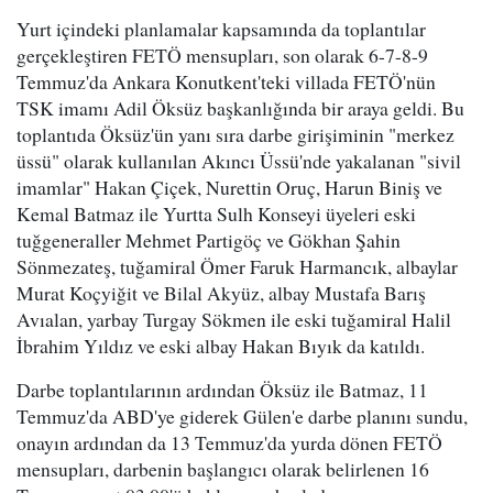
Yurt içindeki planlamalar kapsamında da toplantılar
gerçekleştiren FETÖ mensupları, son olarak 6-7-8-9
Temmuz'da Ankara Konutkent'teki villada FETÖ'nün
TSK imamı Adil Öksüz başkanlığında bir araya geldi. Bu
toplantıda Öksüz'ün yanı sıra darbe girişiminin "merkez
üssü" olarak kullanılan Akıncı Üssü'nde yakalanan "sivil
imamlar" Hakan Çiçek, Nurettin Oruç, Harun Biniş ve
Kemal Batmaz ile Yurtta Sulh Konseyi üyeleri eski
tuğgeneraller Mehmet Partigöç ve Gökhan Şahin
Sönmezateş, tuğamiral Ömer Faruk Harmancık, albaylar
Murat Koçyiğit ve Bilal Akyüz, albay Mustafa Barış
Avıalan, yarbay Turgay Sökmen ile eski tuğamiral Halil
İbrahim Yıldız ve eski albay Hakan Bıyık da katıldı.
Darbe toplantılarının ardından Öksüz ile Batmaz, 11
Temmuz'da ABD'ye giderek Gülen'e darbe planını sundu,
onayın ardından da 13 Temmuz'da yurda dönen FETÖ
mensupları, darbenin başlangıcı olarak belirlenen 16