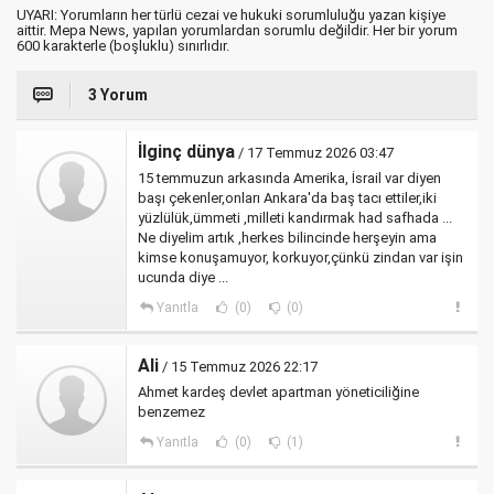
UYARI: Yorumların her türlü cezai ve hukuki sorumluluğu yazan kişiye
aittir. Mepa News, yapılan yorumlardan sorumlu değildir. Her bir yorum
600 karakterle (boşluklu) sınırlıdır.
3 Yorum
İlginç dünya
/ 17 Temmuz 2026 03:47
15 temmuzun arkasında Amerika, İsrail var diyen
başı çekenler,onları Ankara'da baş tacı ettiler,iki
yüzlülük,ümmeti ,milleti kandırmak had safhada ...
Ne diyelim artık ,herkes bilincinde herşeyin ama
kimse konuşamuyor, korkuyor,çünkü zindan var işin
ucunda diye ...
Yanıtla
(0)
(0)
Ali
/ 15 Temmuz 2026 22:17
Ahmet kardeş devlet apartman yöneticiliğine
benzemez
Yanıtla
(0)
(1)