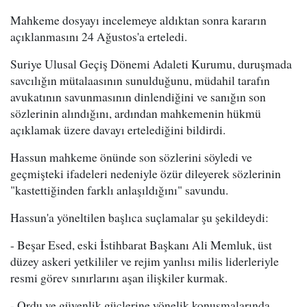
Mahkeme dosyayı incelemeye aldıktan sonra kararın
açıklanmasını 24 Ağustos'a erteledi.
Suriye Ulusal Geçiş Dönemi Adaleti Kurumu, duruşmada
savcılığın mütalaasının sunulduğunu, müdahil tarafın
avukatının savunmasının dinlendiğini ve sanığın son
sözlerinin alındığını, ardından mahkemenin hükmü
açıklamak üzere davayı ertelediğini bildirdi.
Hassun mahkeme önünde son sözlerini söyledi ve
geçmişteki ifadeleri nedeniyle özür dileyerek sözlerinin
"kastettiğinden farklı anlaşıldığını" savundu.
Hassun'a yöneltilen başlıca suçlamalar şu şekildeydi:
- Beşar Esed, eski İstihbarat Başkanı Ali Memluk, üst
düzey askeri yetkililer ve rejim yanlısı milis liderleriyle
resmi görev sınırlarını aşan ilişkiler kurmak.
- Ordu ve güvenlik güçlerine yönelik konuşmalarında