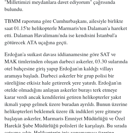
"Milletimizi meydanlara davet ediyorum" çağrısında
bulundu.
TBMM raporuna göre Cumhurbaşkanı, ailesiyle birlikte
saat 01.15'te helikopterle Marmaris'ten Dalaman'a hareket
etti. Dalaman Havalimanı'nda ise kendisini İstanbul'a
götürecek ATA uçağına geçti.
Erdoğan'a suikast davası iddianamesine göre SAT ve
MAK timlerinden oluşan darbeci askerler, 03.30 sularında
otel bahçesine giriş yapıp Erdoğan'ın kaldığı villayı
aramaya başladı. Darbeci askerler bir grup polisi bir
süreliğine etkisiz hale getirerek yere yatırdı. Erdoğan'ın
otelde olmadığını anlayan askerler burayı terk etmeye
karar verdi ancak kendilerini getiren helikopterler yakıt
ikmali yapıp gelmek üzere buradan ayrıldı. Bunun üzerine
helikopterleri beklemek üzere ilk indikleri yere gitmeye
başlayan askerler, Marmaris Emniyet Müdürlüğü ve Özel
Harekât Şube Müdürlüğü polisleri ile karşılaştı. Bu sırada
çatışma çıktı. Helikopterin iniş yapamaması üzerine