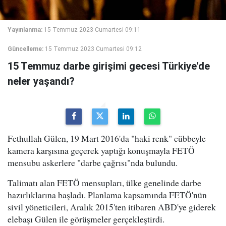
Yayınlanma:
15 Temmuz 2023 Cumartesi 09:11
Güncelleme:
15 Temmuz 2023 Cumartesi 09:12
15 Temmuz darbe girişimi gecesi Türkiye'de
neler yaşandı?
Fethullah Gülen, 19 Mart 2016'da "haki renk" cübbeyle
kamera karşısına geçerek yaptığı konuşmayla FETÖ
mensubu askerlere "darbe çağrısı"nda bulundu.
Talimatı alan FETÖ mensupları, ülke genelinde darbe
hazırlıklarına başladı. Planlama kapsamında FETÖ'nün
sivil yöneticileri, Aralık 2015'ten itibaren ABD'ye giderek
elebaşı Gülen ile görüşmeler gerçekleştirdi.