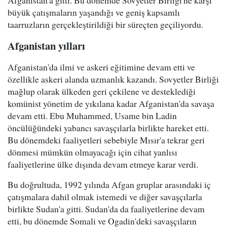
Afganistan'a gitti. Bu dönemde Sovyetler Birliği'ne karşı
büyük çatışmaların yaşandığı ve geniş kapsamlı
taarruzların gerçekleştirildiği bir süreçten geçiliyordu.
Afganistan yılları
Afganistan'da ilmi ve askeri eğitimine devam etti ve
özellikle askeri alanda uzmanlık kazandı. Sovyetler Birliği
mağlup olarak ülkeden geri çekilene ve desteklediği
komünist yönetim de yıkılana kadar Afganistan'da savaşa
devam etti. Ebu Muhammed, Usame bin Ladin
öncülüğündeki yabancı savaşçılarla birlikte hareket etti.
Bu dönemdeki faaliyetleri sebebiyle Mısır'a tekrar geri
dönmesi mümkün olmayacağı için cihat yanlısı
faaliyetlerine ülke dışında devam etmeye karar verdi.
Bu doğrultuda, 1992 yılında Afgan gruplar arasındaki iç
çatışmalara dahil olmak istemedi ve diğer savaşçılarla
birlikte Sudan'a gitti. Sudan'da da faaliyetlerine devam
etti, bu dönemde Somali ve Ogadin'deki savaşçıların