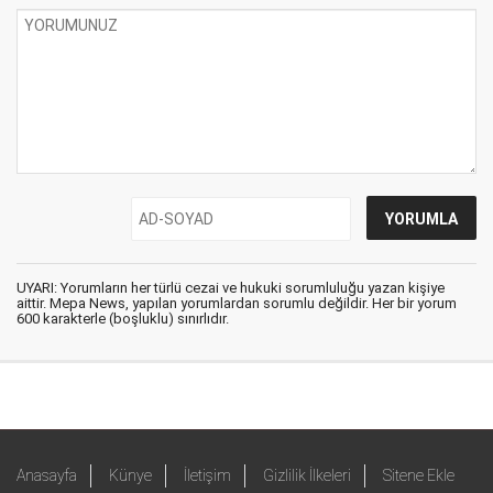
UYARI: Yorumların her türlü cezai ve hukuki sorumluluğu yazan kişiye
aittir. Mepa News, yapılan yorumlardan sorumlu değildir. Her bir yorum
600 karakterle (boşluklu) sınırlıdır.
Anasayfa
Künye
İletişim
Gizlilik İlkeleri
Sitene Ekle