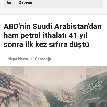
2 Yorum
ABD'nin Suudi Arabistan'dan
ham petrol ithalatı 41 yıl
sonra ilk kez sıfıra düştü
Mepa News
>
Ortadoğu