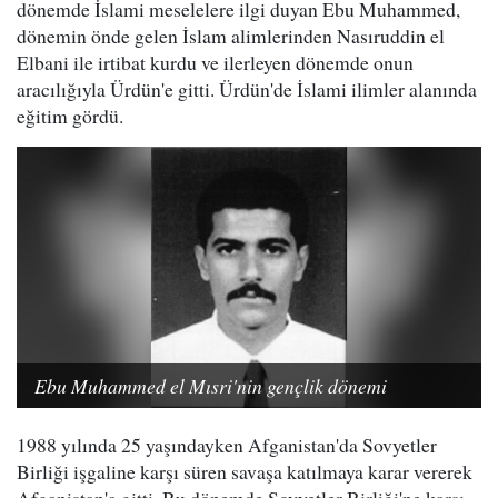
dönemde İslami meselelere ilgi duyan Ebu Muhammed,
dönemin önde gelen İslam alimlerinden Nasıruddin el
Elbani ile irtibat kurdu ve ilerleyen dönemde onun
aracılığıyla Ürdün'e gitti. Ürdün'de İslami ilimler alanında
eğitim gördü.
Ebu Muhammed el Mısri'nin gençlik dönemi
1988 yılında 25 yaşındayken Afganistan'da Sovyetler
Birliği işgaline karşı süren savaşa katılmaya karar vererek