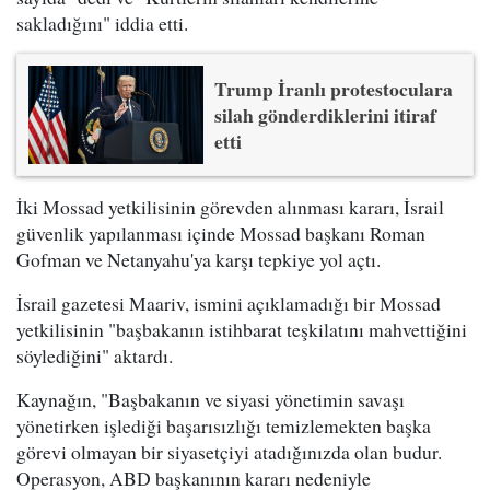
sakladığını" iddia etti.
Trump İranlı protestoculara
silah gönderdiklerini itiraf
etti
İki Mossad yetkilisinin görevden alınması kararı, İsrail
güvenlik yapılanması içinde Mossad başkanı Roman
Gofman ve Netanyahu'ya karşı tepkiye yol açtı.
İsrail gazetesi Maariv, ismini açıklamadığı bir Mossad
yetkilisinin "başbakanın istihbarat teşkilatını mahvettiğini
söylediğini" aktardı.
Kaynağın, "Başbakanın ve siyasi yönetimin savaşı
yönetirken işlediği başarısızlığı temizlemekten başka
görevi olmayan bir siyasetçiyi atadığınızda olan budur.
Operasyon, ABD başkanının kararı nedeniyle