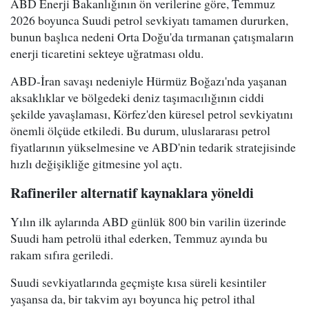
ABD Enerji Bakanlığının ön verilerine göre, Temmuz
2026 boyunca Suudi petrol sevkiyatı tamamen dururken,
bunun başlıca nedeni Orta Doğu'da tırmanan çatışmaların
enerji ticaretini sekteye uğratması oldu.
ABD-İran savaşı nedeniyle Hürmüz Boğazı'nda yaşanan
aksaklıklar ve bölgedeki deniz taşımacılığının ciddi
şekilde yavaşlaması, Körfez'den küresel petrol sevkiyatını
önemli ölçüde etkiledi. Bu durum, uluslararası petrol
fiyatlarının yükselmesine ve ABD'nin tedarik stratejisinde
hızlı değişikliğe gitmesine yol açtı.
Rafineriler alternatif kaynaklara yöneldi
Yılın ilk aylarında ABD günlük 800 bin varilin üzerinde
Suudi ham petrolü ithal ederken, Temmuz ayında bu
rakam sıfıra geriledi.
Suudi sevkiyatlarında geçmişte kısa süreli kesintiler
yaşansa da, bir takvim ayı boyunca hiç petrol ithal