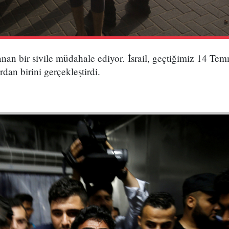
ralanan bir sivile müdahale ediyor. İsrail, geçtiğimiz 14 T
rdan birini gerçekleştirdi.