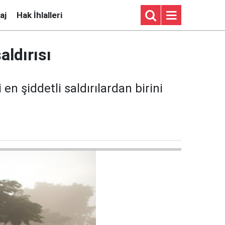
aj
Hak İhlalleri
aldırısı
n şiddetli saldırılardan birini