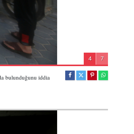
4
7
rıda bulunduğunu iddia