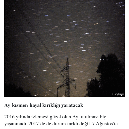
Ay kısmen
h
ayal kırıklığı yaratacak
2016 yılında izlemesi güzel olan Ay tutulması hiç
yaşanmadı. 2017’de de durum farklı değil. 7 Ağustos’ta