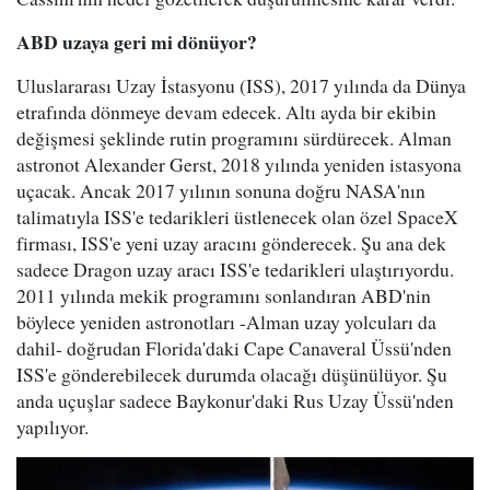
ABD uzaya geri mi dönüyor?
Uluslararası Uzay İstasyonu (ISS), 2017 yılında da Dünya
etrafında dönmeye devam edecek. Altı ayda bir ekibin
değişmesi şeklinde rutin programını sürdürecek. Alman
astronot Alexander Gerst, 2018 yılında yeniden istasyona
uçacak. Ancak 2017 yılının sonuna doğru NASA'nın
talimatıyla ISS'e tedarikleri üstlenecek olan özel SpaceX
firması, ISS'e yeni uzay aracını gönderecek. Şu ana dek
sadece Dragon uzay aracı ISS'e tedarikleri ulaştırıyordu.
2011 yılında mekik programını sonlandıran ABD'nin
böylece yeniden astronotları -Alman uzay yolcuları da
dahil- doğrudan Florida'daki Cape Canaveral Üssü'nden
ISS'e gönderebilecek durumda olacağı düşünülüyor. Şu
anda uçuşlar sadece Baykonur'daki Rus Uzay Üssü'nden
yapılıyor.