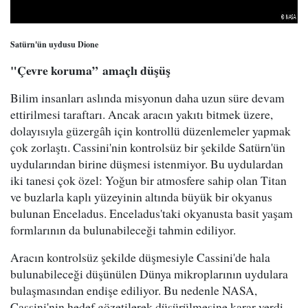
Satürn'ün uydusu Dione
"Çevre koruma”
amaçlı düşüş
Bilim insanları aslında misyonun daha uzun süre devam
ettirilmesi taraftarı. Ancak aracın yakıtı bitmek üzere,
dolayısıyla güzergâh için kontrollü düzenlemeler yapmak
çok zorlaştı. Cassini'nin kontrolsüz bir şekilde Satürn'ün
uydularından birine düşmesi istenmiyor. Bu uydulardan
iki tanesi çok özel: Yoğun bir atmosfere sahip olan Titan
ve buzlarla kaplı yüzeyinin altında büyük bir okyanus
bulunan Enceladus. Enceladus'taki okyanusta basit yaşam
formlarının da bulunabileceği tahmin ediliyor.
Aracın kontrolsüz şekilde düşmesiyle Cassini'de hala
bulunabileceği düşünülen Dünya mikroplarının uydulara
bulaşmasından endişe ediliyor. Bu nedenle NASA,
Cassini'nin hedef gözetilerek düşürülmesine karar verdi.