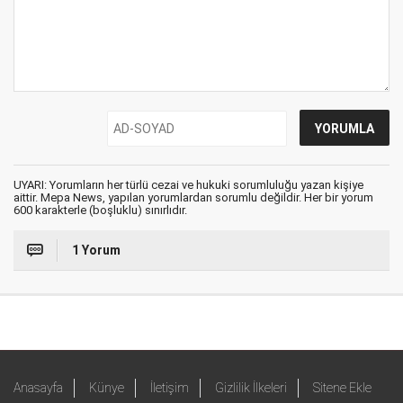
UYARI: Yorumların her türlü cezai ve hukuki sorumluluğu yazan kişiye
aittir. Mepa News, yapılan yorumlardan sorumlu değildir. Her bir yorum
600 karakterle (boşluklu) sınırlıdır.
1 Yorum
Anasayfa
Künye
İletişim
Gizlilik İlkeleri
Sitene Ekle