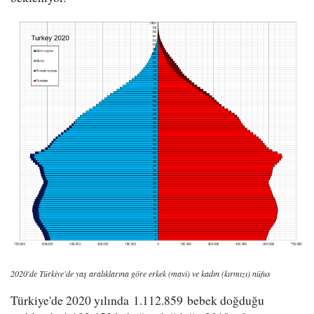
2020'de Türkiye'de yaş aralıklarına göre erkek (mavi) ve kadın (kırmızı) nüfus
Türkiye'de 2020 yılında 1.112.859 bebek doğduğu