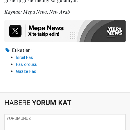
gösterip göstermediği sorgulanıyor.
Kaynak: Mepa News, New Arab
Etiketler :
İsrail Fas
Fas ordusu
Gazze Fas
HABERE
YORUM KAT