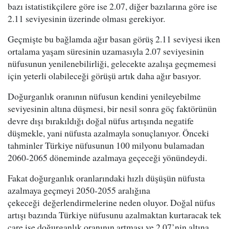
bazı istatistikçilere göre ise 2.07, diğer bazılarına göre ise
2.11 seviyesinin üzerinde olması gerekiyor.
Geçmişte bu bağlamda ağır basan görüş 2.11 seviyesi iken
ortalama yaşam süresinin uzamasıyla 2.07 seviyesinin
nüfusunun yenilenebilirliği, gelecekte azalışa geçmemesi
için yeterli olabileceği görüşü artık daha ağır basıyor.
Doğurganlık oranının nüfusun kendini yenileyebilme
seviyesinin altına düşmesi, bir nesil sonra göç faktörünün
devre dışı bırakıldığı doğal nüfus artışında negatife
düşmekle, yani nüfusta azalmayla sonuçlanıyor. Önceki
tahminler Türkiye nüfusunun 100 milyonu bulamadan
2060-2065 döneminde azalmaya geçeceği yönündeydi.
Fakat doğurganlık oranlarındaki hızlı düşüşün nüfusta
azalmaya geçmeyi 2050-2055 aralığına
çekeceği değerlendirmelerine neden oluyor. Doğal nüfus
artışı bazında Türkiye nüfusunu azalmaktan kurtaracak tek
çare ise doğurganlık oranının artması ve 2.07’nin altına