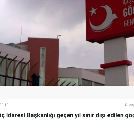
 09:18
Günc
öç İdaresi Başkanlığı geçen yıl sınır dışı edilen 