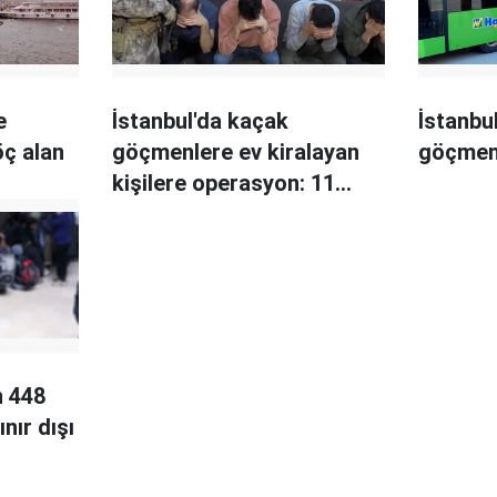
e
İstanbul'da kaçak
İstanbul
öç alan
göçmenlere ev kiralayan
göçmen s
kişilere operasyon: 11
gözaltı
in 448
nır dışı