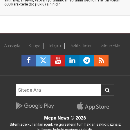
aittir. Mepa News, yapılan yorumlardan sorumlu değildir. Her bir yorum
600 karakterle (boşluklu) sınırlıdır.
Anasayfa
Künye
İletişim
Gizlilik İlkeleri
Sitene Ekle
Mepa News
© 2026
Sitemizde kullanılan içerik ve görsellerin tüm hakları saklıdır, izinsiz
kullanımı hukuki yaptırıma tabidir.