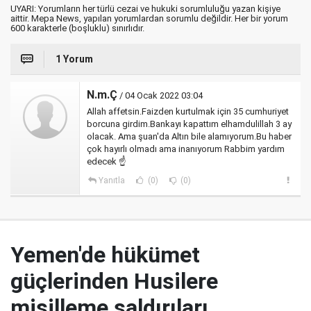
UYARI: Yorumların her türlü cezai ve hukuki sorumluluğu yazan kişiye
aittir. Mepa News, yapılan yorumlardan sorumlu değildir. Her bir yorum
600 karakterle (boşluklu) sınırlıdır.
1 Yorum
N.m.Ç
/ 04 Ocak 2022 03:04
Allah affetsin.Faizden kurtulmak için 35 cumhuriyet
borcuna girdim.Bankayı kapattım elhamdulillah 3 ay
olacak. Ama şuan'da Altın bile alamıyorum.Bu haber
çok hayırlı olmadı ama inanıyorum Rabbim yardım
edecek ☝
Yanıtla
(0)
(0)
Yemen'de hükümet
güçlerinden Husilere
misilleme saldırıları