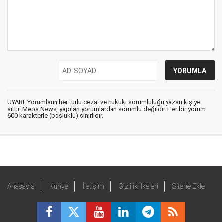
UYARI: Yorumların her türlü cezai ve hukuki sorumluluğu yazan kişiye
aittir. Mepa News, yapılan yorumlardan sorumlu değildir. Her bir yorum
600 karakterle (boşluklu) sınırlıdır.
Anasayfa
Künye
İletişim
Gizlilik İlkeleri
Sitene Ekle