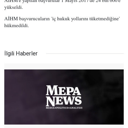
AİHM'e yapılan başvurular 1 Mayıs 2017'de 24 bin 600'e
yükseldi.
AİHM başvurucuların 'iç hukuk yollarını tüketmediğine'
hükmedildi.
İlgili Haberler