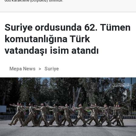
600 karakterle (boşluklu) sınırlıdır.
Suriye ordusunda 62. Tümen
komutanlığına Türk
vatandaşı isim atandı
Mepa News
>
Suriye