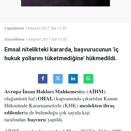
Yayınlanma:
14 Kasım 2017 Salı 12:35
Güncelleme:
14 Kasım 2017 Salı 15:05
Emsal nitelikteki kararda, başvurucunun 'iç
hukuk yollarını tüketmediğine' hükmedildi.
Avrupa İnsan Hakları Mahkemesi
AİHM
ne (
),
OHAL
olağanüstü hal (
) kapsamında çıkartılan Kanun
meslekten ihraç
Hükmünde Kararnamelerle (KHK)
edilenler
in de bulunduğu çok sayıda kişi
başvuru
tarafından
yapıldı.