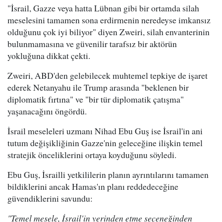
"İsrail, Gazze veya hatta Lübnan gibi bir ortamda silah
meselesini tamamen sona erdirmenin neredeyse imkansız
olduğunu çok iyi biliyor" diyen Zweiri, silah envanterinin
bulunmamasına ve güvenilir tarafsız bir aktörün
yokluğuna dikkat çekti.
Zweiri, ABD'den gelebilecek muhtemel tepkiye de işaret
ederek Netanyahu ile Trump arasında "beklenen bir
diplomatik fırtına" ve "bir tür diplomatik çatışma"
yaşanacağını öngördü.
İsrail meseleleri uzmanı Nihad Ebu Guş ise İsrail'in ani
tutum değişikliğinin Gazze'nin geleceğine ilişkin temel
stratejik önceliklerini ortaya koyduğunu söyledi.
Ebu Guş, İsrailli yetkililerin planın ayrıntılarını tamamen
bildiklerini ancak Hamas'ın planı reddedeceğine
güvendiklerini savundu:
"Temel mesele, İsrail'in yerinden etme seçeneğinden