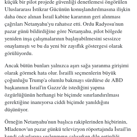
küçük bir pilot projede güvenliği denetlemesi öngörülen
Uluslararası İstikrar Gücünün konuşlandırılmasına ilişkin
daha önce alınan İsrail kabine kararının geri alınması
çağrıları Netanyahu'yu rahatsız etti. Ordu Radyosu'nun
pazar günü bildirdiğine göre Netanyahu, pilot bölgede
yeniden inşa çalışmalarının başlayabilmesini sessizce
onaylamıştı ve bu da yeni bir zayıflık göstergesi olarak
görülüyordu.
Ancak bütün bunları yalnızca aşırı sağa yaranma girişimi
olarak görmek hata olur. İsrailli seçmenlerin büyük
çoğunluğu Trump'a olumlu bakmayı sürdürse de ABD
başkanının İsrail'in Gazze'de istediğini yapma
özgürlüğünün herhangi bir biçimde sınırlandırılması
gerektiğine inanıyorsa ciddi biçimde yanıldığını
düşünüyor.
Örneğin Netanyahu'nun başlıca rakiplerinden hiçbirinin,
Mladenov'un pazar günkü televizyon röportajında İsrail'in
kendi çıkarlarına seslenmeye çalışırken dile getirdiği