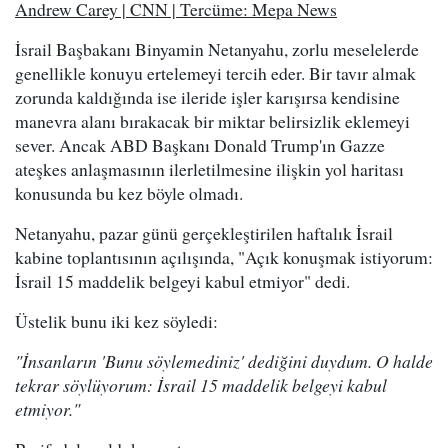
Andrew Carey | CNN | Tercüme: Mepa News
İsrail Başbakanı Binyamin Netanyahu, zorlu meselelerde
genellikle konuyu ertelemeyi tercih eder. Bir tavır almak
zorunda kaldığında ise ileride işler karışırsa kendisine
manevra alanı bırakacak bir miktar belirsizlik eklemeyi
sever. Ancak ABD Başkanı Donald Trump'ın Gazze
ateşkes anlaşmasının ilerletilmesine ilişkin yol haritası
konusunda bu kez böyle olmadı.
Netanyahu, pazar günü gerçekleştirilen haftalık İsrail
kabine toplantısının açılışında, "Açık konuşmak istiyorum:
İsrail 15 maddelik belgeyi kabul etmiyor" dedi.
Üstelik bunu iki kez söyledi:
"İnsanların 'Bunu söylemediniz' dediğini duydum. O halde
tekrar söylüyorum: İsrail 15 maddelik belgeyi kabul
etmiyor."