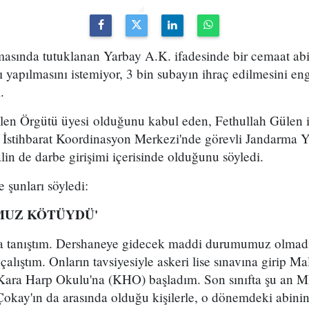
masında tutuklanan Yarbay A.K. ifadesinde bir cemaat abi
 yapılmasını istemiyor, 3 bin subayın ihraç edilmesini en
.
ülen Örgütü üyesi olduğunu kabul eden, Fethullah Gülen 
İstihbarat Koordinasyon Merkezi'nde görevli Jandarma Y
lin de darbe girişimi içerisinde olduğunu söyledi.
 şunları söyledi:
MUZ KÖTÜYDÜ'
fta tanıştım. Dershaneye gidecek maddi durumumuz olma
 çalıştım. Onların tavsiyesiyle askeri lise sınavına girip M
Kara Harp Okulu'na (KHO) başladım. Son sınıfta şu an M
kay'ın da arasında olduğu kişilerle, o dönemdeki abinin 