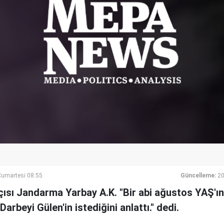
umartesi 08:55
Güncelleme:
20
çısı Jandarma Yarbay A.K. "Bir abi ağustos YAŞ'ın
Darbeyi Gülen'in istediğini anlattı." dedi.