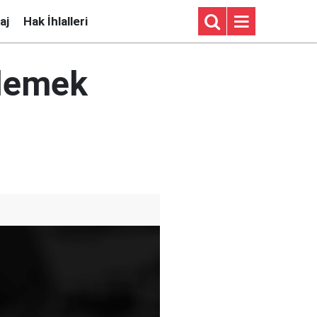
aj
Hak İhlalleri
llemek