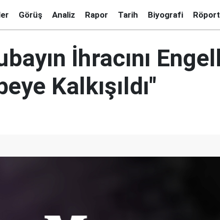
ler
Görüş
Analiz
Rapor
Tarih
Biyografi
Röport
ubayın İhracını Enge
beye Kalkışıldı"