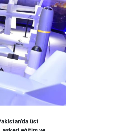
akistan'da üst
 askeri eğitim ve