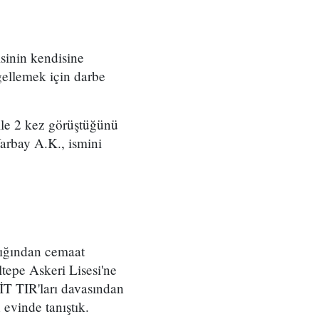
sinin kendisine
gellemek için darbe
ile 2 kez görüştüğünü
arbay A.K., ismini
dığından cemaat
altepe Askeri Lisesi'ne
İT TIR'ları davasından
evinde tanıştık.