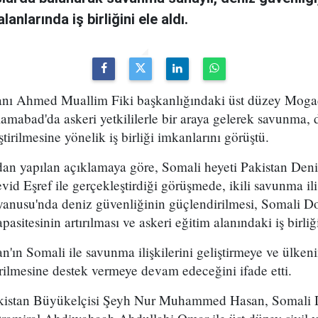
lanlarında iş birliğini ele aldı.
ı Ahmed Muallim Fiki başkanlığındaki üst düzey Mogadi
slamabad'da askeri yetkililerle bir araya gelerek savunma, 
ştirilmesine yönelik iş birliği imkanlarını görüştü.
n yapılan açıklamaya göre, Somali heyeti Pakistan Deni
d Eşref ile gerçekleştirdiği görüşmede, ikili savunma ili
kyanusu'nda deniz güvenliğinin güçlendirilmesi, Somali D
asitesinin artırılması ve askeri eğitim alanındaki iş birliği
an'ın Somali ile savunma ilişkilerini geliştirmeye ve ülken
rilmesine destek vermeye devam edeceğini ifade etti.
akistan Büyükelçisi Şeyh Nur Muhammed Hasan, Somali 