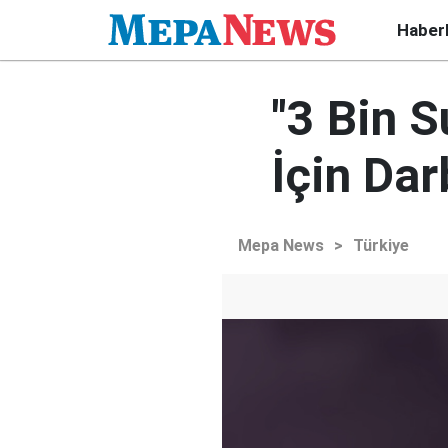
Haber
"3 Bin S
İçin Dar
Mepa News
>
Türkiye