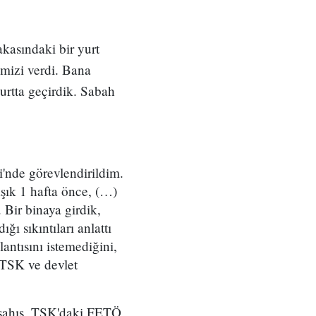
kasındaki bir yurt
imizi verdi. Bana
urtta geçirdik. Sabah
'nde görevlendirildim.
ık 1 hafta önce, (…)
 Bir binaya girdik,
ğı sıkıntıları anlattı
antısını istemediğini,
 TSK ve devlet
 şahıs, TSK'daki FETÖ