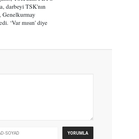
sa, darbeyi TSK'nın
u, Genelkurmay
di. ‘Var mısın' diye