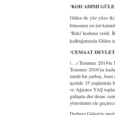
‘KOD ADIMI GÜLE
Gülen ile yüz yüze ik
binasının en üst katın
‘Baki' kodunu verdi. 
kalktığımızda Gülen i
‘CEMAAT DEVLETİ
(…) Temmuz 2014'te Mİ
Temmuz 2016'ya kadar
isimli bir yarbay, ben
içeride 35 yaşlarında b
ve Ağustos YAŞ toplant
gidişata dur deme zam
yönetimini ele geçirece
Darbeyi Gülen'in iste