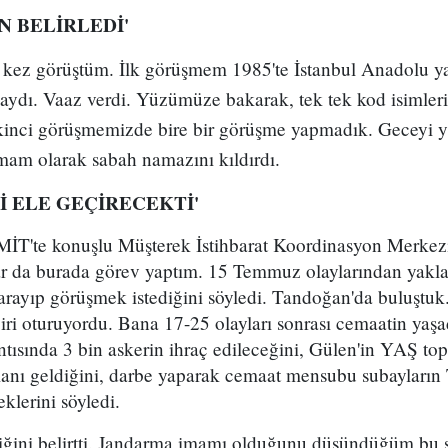
N BELİRLEDİ'
i kez görüştüm. İlk görüşmem 1985'te İstanbul Anadolu ya
daydı. Vaaz verdi. Yüzümüze bakarak, tek tek kod isimler
İkinci görüşmemizde bire bir görüşme yapmadık. Geceyi y
mam olarak sabah namazını kıldırdı.
 ELE GEÇİRECEKTİ'
T'te konuşlu Müşterek İstihbarat Koordinasyon Merkezi
 da burada görev yaptım. 15 Temmuz olaylarından yaklaş
i arayıp görüşmek istediğini söyledi. Tandoğan'da buluştuk.
iri oturuyordu. Bana 17-25 olayları sonrası cemaatin yaşadı
ısında 3 bin askerin ihraç edileceğini, Gülen'in YAŞ topl
anı geldiğini, darbe yaparak cemaat mensubu subayların
klerini söyledi.
diğini belirtti. Jandarma imamı olduğunu düşündüğüm bu