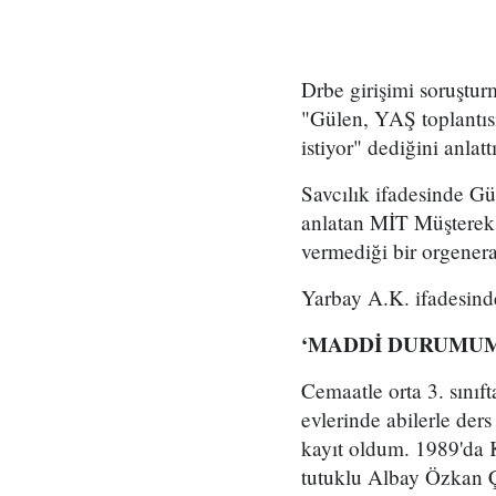
Drbe girişimi soruştur
"Gülen, YAŞ toplantısı
istiyor" dediğini anlattı
Savcılık ifadesinde G
anlatan MİT Müşterek 
vermediği bir orgenera
Yarbay A.K. ifadesinde
‘MADDİ DURUMU
Cemaatle orta 3. sını
evlerinde abilerle ders
kayıt oldum. 1989'da 
tutuklu Albay Özkan Ço