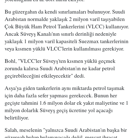
Bu güzergahın da kendi sınırlamaları bulunuyor. Suudi
Arabistan normalde yaklaşık 2 milyon varil taşıyabilen
Çok Büyük Ham Petrol Tankerlerini (VLCC) kullanıyor.
Ancak Süveyş Kanalı'nın sınırlı derinliği nedeniyle
yaklaşık 1 milyon varil kapasiteli Suezmax tankerlerinin
veya kısmen yüklü VLCC'lerin kullanılması gerekiyor.
Bohl, "VLCC'ler Süveyş'ten kısmen yüklü geçmek
zorunda kalırsa Suudi Arabistan'ın ne kadar petrol
geçirebileceğini etkileyecektir" dedi.
Asya'ya giden tankerlerin aynı miktarda petrol taşımak
için daha fazla sefer yapması gerekecek. Bunun her
geçişte tahmini 1.6 milyon dolar ek yakıt maliyetine ve 1
milyon dolarlık Süveyş geçiş ücretine yol açacağı
belirtiliyor.
Salah, meselenin "yalnızca Suudi Arabistan'ın başka bir
güzergah bulup bulamayacağı değil, mevcut ihracat