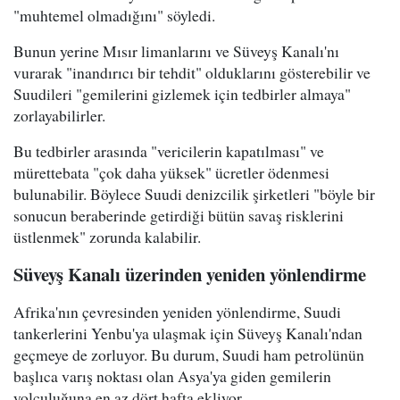
"muhtemel olmadığını" söyledi.
Bunun yerine Mısır limanlarını ve Süveyş Kanalı'nı
vurarak "inandırıcı bir tehdit" olduklarını gösterebilir ve
Suudileri "gemilerini gizlemek için tedbirler almaya"
zorlayabilirler.
Bu tedbirler arasında "vericilerin kapatılması" ve
mürettebata "çok daha yüksek" ücretler ödenmesi
bulunabilir. Böylece Suudi denizcilik şirketleri "böyle bir
sonucun beraberinde getirdiği bütün savaş risklerini
üstlenmek" zorunda kalabilir.
Süveyş Kanalı üzerinden yeniden yönlendirme
Afrika'nın çevresinden yeniden yönlendirme, Suudi
tankerlerini Yenbu'ya ulaşmak için Süveyş Kanalı'ndan
geçmeye de zorluyor. Bu durum, Suudi ham petrolünün
başlıca varış noktası olan Asya'ya giden gemilerin
yolculuğuna en az dört hafta ekliyor.