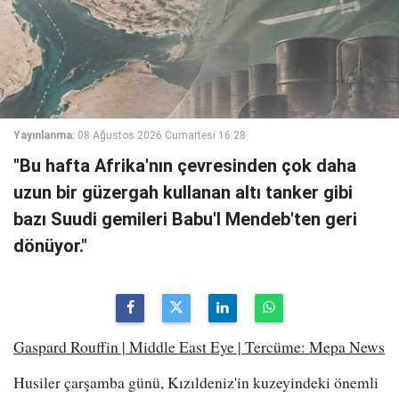
Yayınlanma:
08 Ağustos 2026 Cumartesi 16:28
"Bu hafta Afrika'nın çevresinden çok daha
uzun bir güzergah kullanan altı tanker gibi
bazı Suudi gemileri Babu'l Mendeb'ten geri
dönüyor."
Gaspard Rouffin | Middle East Eye | Tercüme: Mepa News
Husiler çarşamba günü, Kızıldeniz'in kuzeyindeki önemli