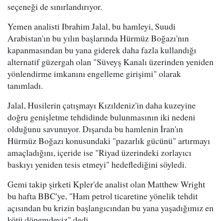
seçeneği de sınırlandırıyor.
Yemen analisti Ibrahim Jalal, bu hamleyi, Suudi
Arabistan'ın bu yılın başlarında Hürmüz Boğazı'nın
kapanmasından bu yana giderek daha fazla kullandığı
alternatif güzergah olan "Süveyş Kanalı üzerinden yeniden
yönlendirme imkanını engelleme girişimi" olarak
tanımladı.
Jalal, Husilerin çatışmayı Kızıldeniz'in daha kuzeyine
doğru genişletme tehdidinde bulunmasının iki nedeni
olduğunu savunuyor. Dışarıda bu hamlenin İran'ın
Hürmüz Boğazı konusundaki "pazarlık gücünü" artırmayı
amaçladığını, içeride ise "Riyad üzerindeki zorlayıcı
baskıyı yeniden tesis etmeyi" hedeflediğini söyledi.
Gemi takip şirketi Kpler'de analist olan Matthew Wright
bu hafta BBC'ye, "Ham petrol ticaretine yönelik tehdit
açısından bu krizin başlangıcından bu yana yaşadığımız en
kötü dönemdeyiz" dedi.