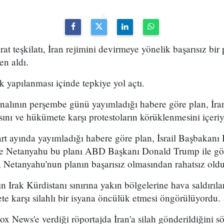
arat teşkilatı, İran rejimini devirmeye yönelik başarısız bir
en aldı.
k yapılanması içinde tepkiye yol açtı.
analının perşembe günü yayımladığı habere göre plan, İran
sını ve hükümete karşı protestoların körüklenmesini içeri
t ayında yayımladığı habere göre plan, İsrail Başbakan
 ve Netanyahu bu planı ABD Başkanı Donald Trump ile g
 Netanyahu'nun planın başarısız olmasından rahatsız olduğ
n Irak Kürdistanı sınırına yakın bölgelerine hava saldırıl
e karşı silahlı bir isyana öncülük etmesi öngörülüyordu.
x News'e verdiği röportajda İran'a silah gönderildiğini sö