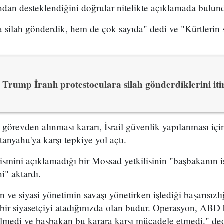
ından desteklendiğini doğrular nitelikte açıklamada bulun
 silah gönderdik, hem de çok sayıda" dedi ve "Kürtlerin s
Trump İranlı protestoculara silah gönderdiklerini itir
n görevden alınması kararı, İsrail güvenlik yapılanması i
yahu'ya karşı tepkiye yol açtı.
 ismini açıklamadığı bir Mossad yetkilisinin "başbakanın is
i" aktardı.
ve siyasi yönetimin savaşı yönetirken işlediği başarısızl
bir siyasetçiyi atadığınızda olan budur. Operasyon, ABD 
ilmedi ve başbakan bu karara karşı mücadele etmedi." dedi