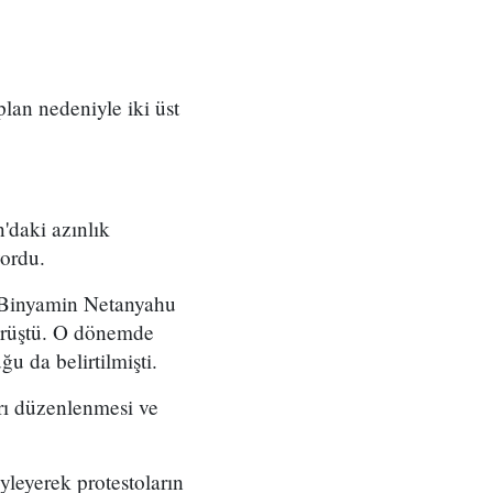
 plan nedeniyle iki üst
'daki azınlık
yordu.
ı Binyamin Netanyahu
örüştü. O dönemde
u da belirtilmişti.
arı düzenlenmesi ve
yleyerek protestoların