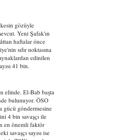
 kesin gözüyle
mevcut. Yeni Şafak'ın
âttan haftalar önce
ye'nin sıfır noktasına
kaynaklardan edinilen
ayısı 41 bin.
in elinde. El-Bab başta
ünde bulunuyor. ÖSO
ara gücü göndermesine
ni 4 bin savaşçı ile
an en önemli faktör
ki savaşçı sayısı ise