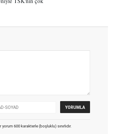
deniyle TSK'nın çok
yorum 600 karakterle (boşluklu) sınırlıdır.