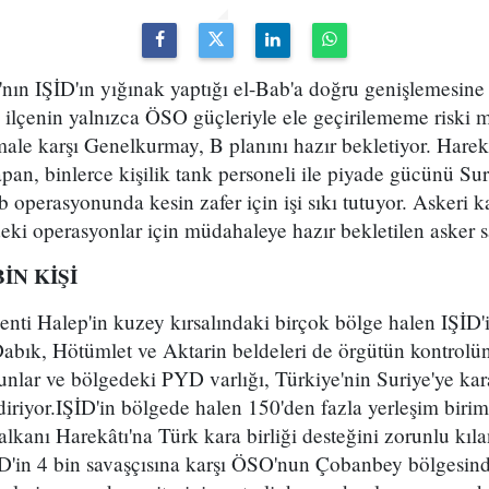
'nın IŞİD'ın yığınak yaptığı el-Bab'a doğru genişlemesine
k ilçenin yalnızca ÖSO güçleriyle ele geçirilememe riski 
male karşı Genelkurmay, B planını hazır bekletiyor. Harek
apan, binlerce kişilik tank personeli ile piyade gücünü Suri
b operasyonunda kesin zafer için işi sıkı tutuyor. Askeri 
deki operasyonlar için müdahaleye hazır bekletilen asker s
BİN KİŞİ
enti Halep'in kuzey kırsalındaki birçok bölge halen IŞİD'
abık, Hötümlet ve Aktarin beldeleri de örgütün kontrol
runlar ve bölgedeki PYD varlığı, Türkiye'nin Suriye'ye k
iriyor.IŞİD'in bölgede halen 150'den fazla yerleşim birimi
Kalkanı Harekâtı'na Türk kara birliği desteğini zorunlu kıl
ŞİD'in 4 bin savaşçısına karşı ÖSO'nun Çobanbey bölgesinde