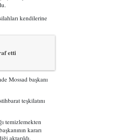
du.
ilahları kendilerine
af etti
çinde Mossad başkanı
tihbarat teşkilatını
ığı temizlemekten
başkanının kararı
ği aktarıldı.