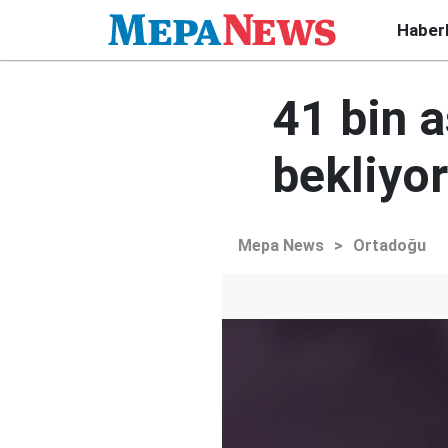
Haber
41 bin a
bekliyor
Mepa News
>
Ortadoğu