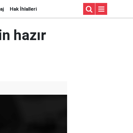
aj
Hak İhlalleri
in hazır