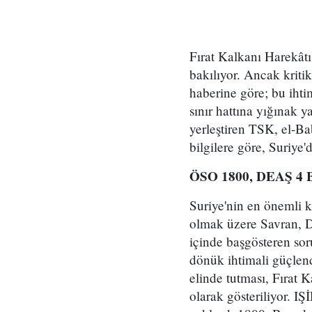
Fırat Kalkanı Harekâtı
bakılıyor. Ancak kriti
haberine göre; bu ihti
sınır hattına yığınak y
yerleştiren TSK, el-Ba
bilgilere göre, Suriye'
ÖSO 1800, DEAŞ 4 
Suriye'nin en önemli k
olmak üzere Savran, D
içinde başgösteren so
dönük ihtimali güçlend
elinde tutması, Fırat 
olarak gösteriliyor. I