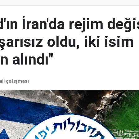
ın İran'da rejim deği
şarısız oldu, iki isim
 alındı"
ail çatışması