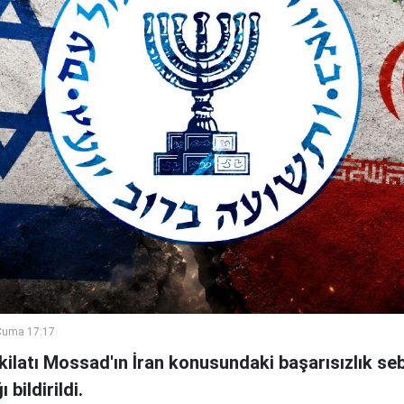
Cuma 17:17
şkilatı Mossad'ın İran konusundaki başarısızlık se
bildirildi.