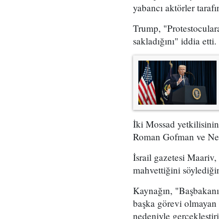
yabancı aktörler taraf
Trump, "Protestoculara
sakladığını" iddia etti.
İki Mossad yetkilisini
Roman Gofman ve Netan
İsrail gazetesi Maariv,
mahvettiğini söylediğin
Kaynağın, "Başbakanın 
başka görevi olmayan 
nedeniyle gerçekleştir