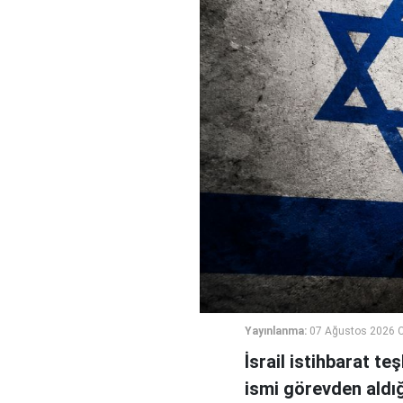
Yayınlanma:
07 Ağustos 2026 
İsrail istihbarat te
ismi görevden aldığı 