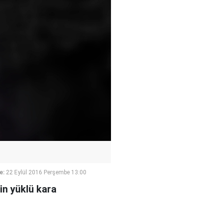
e:
22 Eylül 2016 Perşembe 13:00
nin yüklü kara