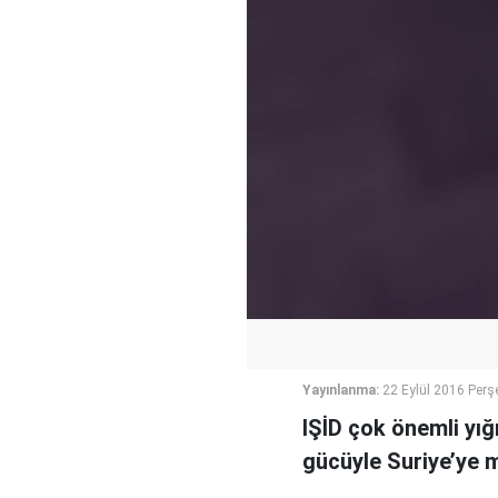
Yayınlanma:
22 Eylül 2016 Per
IŞİD çok önemli yığı
gücüyle Suriye’ye m