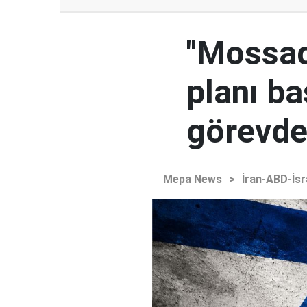
"Mossad'
planı ba
görevden
Mepa News
>
İran-ABD-İsr