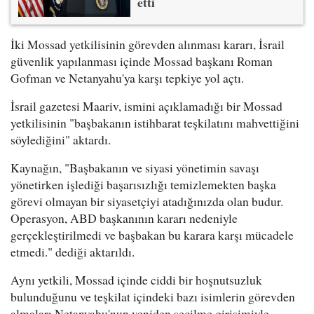
etti
İki Mossad yetkilisinin görevden alınması kararı, İsrail
güvenlik yapılanması içinde Mossad başkanı Roman
Gofman ve Netanyahu'ya karşı tepkiye yol açtı.
İsrail gazetesi Maariv, ismini açıklamadığı bir Mossad
yetkilisinin "başbakanın istihbarat teşkilatını mahvettiğini
söylediğini" aktardı.
Kaynağın, "Başbakanın ve siyasi yönetimin savaşı
yönetirken işlediği başarısızlığı temizlemekten başka
görevi olmayan bir siyasetçiyi atadığınızda olan budur.
Operasyon, ABD başkanının kararı nedeniyle
gerçekleştirilmedi ve başbakan bu karara karşı mücadele
etmedi." dediği aktarıldı.
Aynı yetkili, Mossad içinde ciddi bir hoşnutsuzluk
bulunduğunu ve teşkilat içindeki bazı isimlerin görevden
almaları Netanyahu'nun yeniden seçilme girişimiyle