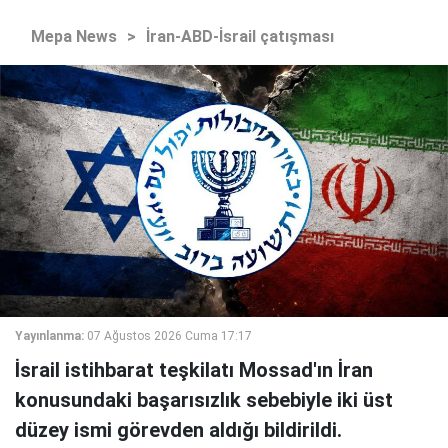
Mepa News
>
İran-ABD-İsrail çatışması
Yayınlanma:
07 Ağustos 2026 Cuma 17:17
İsrail istihbarat teşkilatı Mossad'ın İran
konusundaki başarısızlık sebebiyle iki üst
düzey ismi görevden aldığı bildirildi.