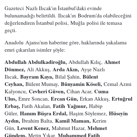
Gazeteci Nazlı Ilıcak'ın İstanbul'daki evinde
bulunamadığı belirtildi. Ilıcak'ın Bodrum'da olabileceğini
değerlendiren İstanbul polisi, Muğla polisi ile temasa
geçti.
Anadolu Ajansı'nın haberine göre, haklarında yakalama
emri çıkarılan isimler şöyle:
Abdullah Abdulkadiroğlu,
Ahmet
Abdullah Kılıç,
Dönmez,
Arda Akın,
Ali Akkuş,
Ayşe Nazlı
Bayram Kaya,
Bülent
Ilıcak,
Bilal Şahin,
Ceyhan,
Bünyamin Köseli,
Bülent Mumay,
Cemal Azmi
Cevheri Güven,
Cuma
Kalyoncu,
Cihan Acar,
Ulus,
Ercan Gün,
Ertuğrul
Emre Soncan,
Erkan Akkuş,
Erbaş,
Fatih Yağmur,
Fatih Akalan,
Habip
Hanım Büşra Erdal,
Hüseyin
Güler,
Haşim Söylemez,
Aydın,
Kamil Maman,
İbrahim Balta,
Kerim
Levent Kenez,
Mehmet
Gün,
Mahmut Hazar,
Gündem,
Muhammed Fatih
Metin Yıkar,