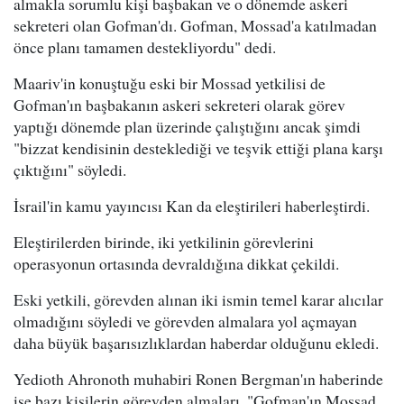
almakla sorumlu kişi başbakan ve o dönemde askeri
sekreteri olan Gofman'dı. Gofman, Mossad'a katılmadan
önce planı tamamen destekliyordu" dedi.
Maariv'in konuştuğu eski bir Mossad yetkilisi de
Gofman'ın başbakanın askeri sekreteri olarak görev
yaptığı dönemde plan üzerinde çalıştığını ancak şimdi
"bizzat kendisinin desteklediği ve teşvik ettiği plana karşı
çıktığını" söyledi.
İsrail'in kamu yayıncısı Kan da eleştirileri haberleştirdi.
Eleştirilerden birinde, iki yetkilinin görevlerini
operasyonun ortasında devraldığına dikkat çekildi.
Eski yetkili, görevden alınan iki ismin temel karar alıcılar
olmadığını söyledi ve görevden almalara yol açmayan
daha büyük başarısızlıklardan haberdar olduğunu ekledi.
Yedioth Ahronoth muhabiri Ronen Bergman'ın haberinde
ise bazı kişilerin görevden almaları, "Gofman'ın Mossad