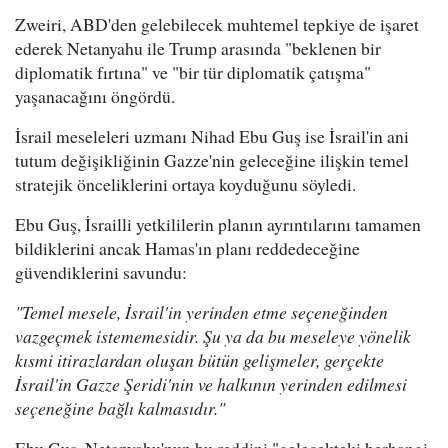
Zweiri, ABD'den gelebilecek muhtemel tepkiye de işaret
ederek Netanyahu ile Trump arasında "beklenen bir
diplomatik fırtına" ve "bir tür diplomatik çatışma"
yaşanacağını öngördü.
İsrail meseleleri uzmanı Nihad Ebu Guş ise İsrail'in ani
tutum değişikliğinin Gazze'nin geleceğine ilişkin temel
stratejik önceliklerini ortaya koyduğunu söyledi.
Ebu Guş, İsrailli yetkililerin planın ayrıntılarını tamamen
bildiklerini ancak Hamas'ın planı reddedeceğine
güvendiklerini savundu:
"Temel mesele, İsrail'in yerinden etme seçeneğinden
vazgeçmek istememesidir. Şu ya da bu meseleye yönelik
kısmi itirazlardan oluşan bütün gelişmeler, gerçekte
İsrail'in Gazze Şeridi'nin ve halkının yerinden edilmesi
seçeneğine bağlı kalmasıdır."
Ebu Guş, Netanyahu'nun bu reddini "gelecekteki herhangi