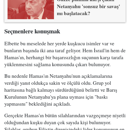
Netanyahu 'sonsuz bir savaş'
mı başlatacak?
Seçmenlere konuşmak
Elbette bu meselede her yerde kuşkucu isimler var ve
bunların başında iki ana taraf geliyor. Hem İsrail'in hem de
Hamas'ın, herhangi bir başarısızlığın suçunun karşı tarafa
yüklenmesini sağlama konusunda çıkarı bulunuyor.
Bu nedenle Hamas'ın Netanyahu'nun açıklamalarına
verdiği yanıt oldukça sakin ve ölçülü oldu. Grup yol
haritasına bağlı kalmayı sürdürdüğünü belirtti ve Barış
Kurulunun Netanyahu'ya plana uyması için "baskı
yapmasını" beklediğini açıkladı.
Gerçekte Hamas'ın bütün silahlarından vazgeçmeye niyetli
olduğundan kuşku duyan çok sayıda kişi bulunuyor.
Silahlar, grubun Filistin direnişindeki lider konumunun en