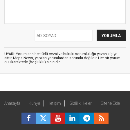
UYARI: Yorumların her türlü cezai ve hukuki sorumluluğu yazan kişiye
aittir. Mepa News, yapılan yorumlardan sorumlu değildir. Her bir yorum
600 karakterle (boşluklu) sınırlıdır.
Anasayfa
Künye
İletişim
Gizlilik İlkeleri
Sitene Ekle