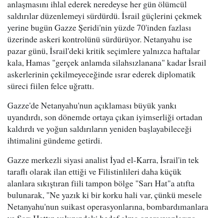
anlaşmasını ihlal ederek neredeyse her gün ölümcül
saldırılar düzenlemeyi sürdürdü. İsrail güçlerini çekmek
yerine bugün Gazze Şeridi'nin yüzde 70'inden fazlası
üzerinde askeri kontrolünü sürdürüyor. Netanyahu ise
pazar günü, İsrail'deki kritik seçimlere yalnızca haftalar
kala, Hamas "gerçek anlamda silahsızlanana" kadar İsrail
askerlerinin çekilmeyeceğinde ısrar ederek diplomatik
süreci fiilen felce uğrattı.
Gazze'de Netanyahu'nun açıklaması büyük yankı
uyandırdı, son dönemde ortaya çıkan iyimserliği ortadan
kaldırdı ve yoğun saldırıların yeniden başlayabileceği
ihtimalini gündeme getirdi.
Gazze merkezli siyasi analist İyad el-Karra, İsrail'in tek
taraflı olarak ilan ettiği ve Filistinlileri daha küçük
alanlara sıkıştıran fiili tampon bölge "Sarı Hat"a atıfta
bulunarak, "Ne yazık ki bir korku hali var, çünkü mesele
Netanyahu'nun suikast operasyonlarına, bombardımanlara
ve Sarı Hattın yakınındaki hedef alma operasyonlarına