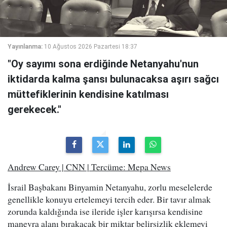
Yayınlanma:
10 Ağustos 2026 Pazartesi 18:37
"Oy sayımı sona erdiğinde Netanyahu'nun
iktidarda kalma şansı bulunacaksa aşırı sağcı
müttefiklerinin kendisine katılması
gerekecek."
Andrew Carey | CNN | Tercüme: Mepa News
İsrail Başbakanı Binyamin Netanyahu, zorlu meselelerde
genellikle konuyu ertelemeyi tercih eder. Bir tavır almak
zorunda kaldığında ise ileride işler karışırsa kendisine
manevra alanı bırakacak bir miktar belirsizlik eklemeyi