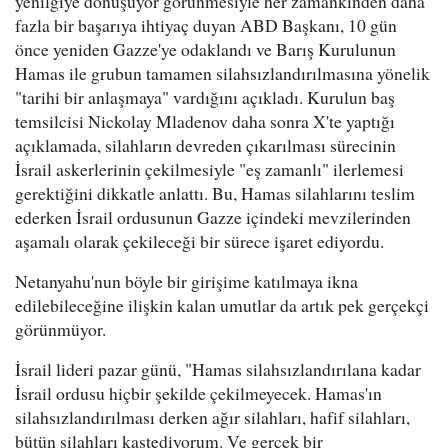
yenilgiye dönüşüyor görünmesiyle her zamankinden daha
fazla bir başarıya ihtiyaç duyan ABD Başkanı, 10 gün
önce yeniden Gazze'ye odaklandı ve Barış Kurulunun
Hamas ile grubun tamamen silahsızlandırılmasına yönelik
"tarihi bir anlaşmaya" vardığını açıkladı. Kurulun baş
temsilcisi Nickolay Mladenov daha sonra X'te yaptığı
açıklamada, silahların devreden çıkarılması sürecinin
İsrail askerlerinin çekilmesiyle "eş zamanlı" ilerlemesi
gerektiğini dikkatle anlattı. Bu, Hamas silahlarını teslim
ederken İsrail ordusunun Gazze içindeki mevzilerinden
aşamalı olarak çekileceği bir sürece işaret ediyordu.
Netanyahu'nun böyle bir girişime katılmaya ikna
edilebileceğine ilişkin kalan umutlar da artık pek gerçekçi
görünmüyor.
İsrail lideri pazar günü, "Hamas silahsızlandırılana kadar
İsrail ordusu hiçbir şekilde çekilmeyecek. Hamas'ın
silahsızlandırılması derken ağır silahları, hafif silahları,
bütün silahları kastediyorum. Ve gerçek bir