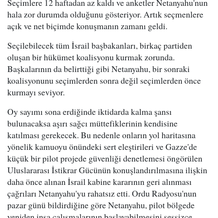
Seçimlere 12 haftadan az kaldı ve anketler Netanyahu'nun
hala zor durumda olduğunu gösteriyor. Artık seçmenlere
açık ve net biçimde konuşmanın zamanı geldi.
Seçilebilecek tüm İsrail başbakanları, birkaç partiden
oluşan bir hükümet koalisyonu kurmak zorunda.
Başkalarının da belirttiği gibi Netanyahu, bir sonraki
koalisyonunu seçimlerden sonra değil seçimlerden önce
kurmayı seviyor.
Oy sayımı sona erdiğinde iktidarda kalma şansı
bulunacaksa aşırı sağcı müttefiklerinin kendisine
katılması gerekecek. Bu nedenle onların yol haritasına
yönelik kamuoyu önündeki sert eleştirileri ve Gazze'de
küçük bir pilot projede güvenliği denetlemesi öngörülen
Uluslararası İstikrar Gücünün konuşlandırılmasına ilişkin
daha önce alınan İsrail kabine kararının geri alınması
çağrıları Netanyahu'yu rahatsız etti. Ordu Radyosu'nun
pazar günü bildirdiğine göre Netanyahu, pilot bölgede
yeniden inşa çalışmalarının başlayabilmesini sessizce