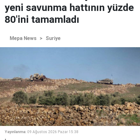
yeni savunma hattının yüzde
80'ini tamamladı
Mepa News
>
Suriye
Yayınlanma:
09 Ağustos 2026 Pazar 15:38