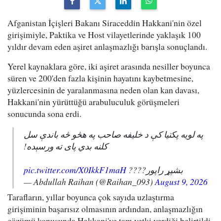
Afganistan İçişleri Bakanı Siraceddin Hakkani'nin özel
girişimiyle, Paktika ve Host vilayetlerinde yaklaşık 100
yıldır devam eden aşiret anlaşmazlığı barışla sonuçlandı.
Yerel kaynaklara göre, iki aşiret arasında nesiller boyunca
süren ve 200'den fazla kişinin hayatını kaybetmesine,
yüzlercesinin de yaralanmasına neden olan kan davası,
Hakkani'nin yürüttüğü arabuluculuk görüşmeleri
sonucunda sona erdi.
په لویه پکتیا کې د خلیفه صاحب په هڅو څه باندې سل
کلنه بدي پای ته ورسېده!
pic.twitter.com/X0IkkF1maH
بشپړ راپور????
— Abdullah Raihan (@Raihan_093)
August 9, 2026
Tarafların, yıllar boyunca çok sayıda uzlaştırma
girişiminin başarısız olmasının ardından, anlaşmazlığın
çözümü konusunda Hakkani'ye tam yetki verdiği belirtildi.