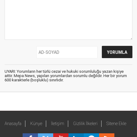
UYARI: Yorumların her türlü cezai ve hukuki sorumluluğu yazan kişiye
aittir. Mepa News, yapılan yorumlardan sorumlu değildir. Her bir yorum
600 karakterle (boşluklu) sınırlıdır.
Anasayfa
Künye
İletişim
Gizlilik İlkeleri
Sitene Ekle