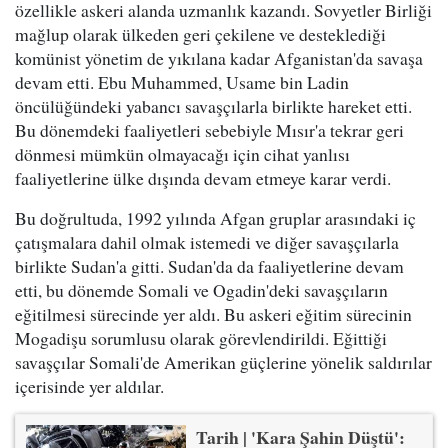
özellikle askeri alanda uzmanlık kazandı. Sovyetler Birliği
mağlup olarak ülkeden geri çekilene ve desteklediği
komünist yönetim de yıkılana kadar Afganistan'da savaşa
devam etti. Ebu Muhammed, Usame bin Ladin
öncülüğündeki yabancı savaşçılarla birlikte hareket etti.
Bu dönemdeki faaliyetleri sebebiyle Mısır'a tekrar geri
dönmesi mümkün olmayacağı için cihat yanlısı
faaliyetlerine ülke dışında devam etmeye karar verdi.
Bu doğrultuda, 1992 yılında Afgan gruplar arasındaki iç
çatışmalara dahil olmak istemedi ve diğer savaşçılarla
birlikte Sudan'a gitti. Sudan'da da faaliyetlerine devam
etti, bu dönemde Somali ve Ogadin'deki savaşçıların
eğitilmesi sürecinde yer aldı. Bu askeri eğitim sürecinin
Mogadişu sorumlusu olarak görevlendirildi. Eğittiği
savaşçılar Somali'de Amerikan güçlerine yönelik saldırılar
içerisinde yer aldılar.
Tarih | 'Kara Şahin Düştü':