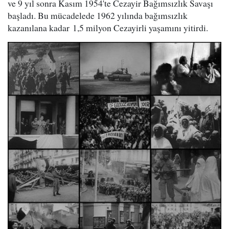
ve 9 yıl sonra Kasım 1954'te Cezayir Bağımsızlık Savaşı
başladı. Bu mücadelede 1962 yılında bağımsızlık
kazanılana kadar 1,5 milyon Cezayirli yaşamını yitirdi.