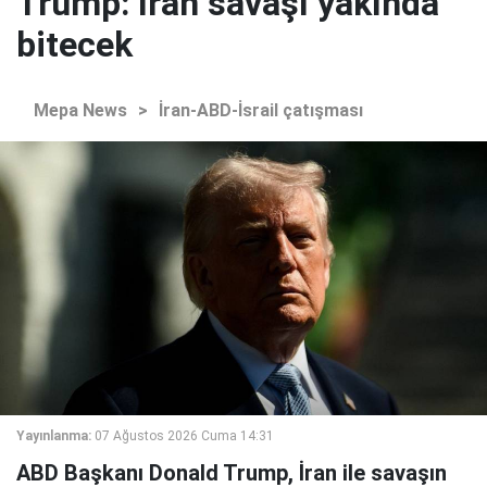
Trump: İran savaşı yakında
bitecek
Mepa News
>
İran-ABD-İsrail çatışması
Yayınlanma:
07 Ağustos 2026 Cuma 14:31
ABD Başkanı Donald Trump, İran ile savaşın