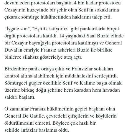
devam eden protestoları başlattı. 4 bin kadar protestocu
Cezayir'in kuzeyinde bir şehir olan Setif'in sokaklarına
çıkarak sömürge hükümetinden haklarını talep etti.
"İşgale son", "Eşitlik istiyoruz" gibi pankartlarla birçok
örgüt protestolara katıldı. 14 yaşındaki Saal Buzid elinde
bir Cezayir bayrağıyla protestolara katılmıştı ve General
Duval'ın emriyle Fransız askerleri Buzid ile birlikte
binlerce silahsız göstericiye ateş açtı.
Birdenbire panik ortaya çıktı ve Fransızlar sokakları
kontrol altına alabilmek için müdahalesini sertleştirdi.
Sömürgeci güçler özellikle Setif ve Kalime başta olmak
üzerine birkaç doğu şehrine hem karadan hem havadan
saldırı başlattı.
O zamanlar Fransız hükümetinin geçici başkanı olan
General De Gaulle, çevredeki çiftçilerin ve köylülerin
öldürülmesini emretti. Böylece çok hızlı bir
şekilde infazlar başlamış oldu.