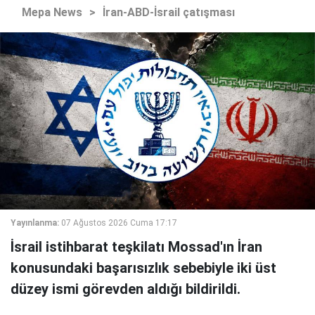
Mepa News
>
İran-ABD-İsrail çatışması
Yayınlanma:
07 Ağustos 2026 Cuma 17:17
İsrail istihbarat teşkilatı Mossad'ın İran
konusundaki başarısızlık sebebiyle iki üst
düzey ismi görevden aldığı bildirildi.