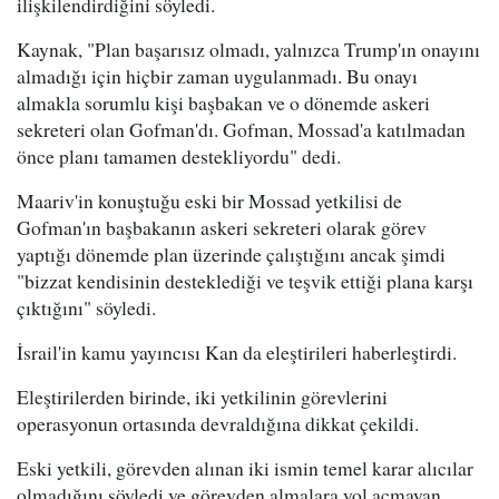
ilişkilendirdiğini söyledi.
Kaynak, "Plan başarısız olmadı, yalnızca Trump'ın onayını
almadığı için hiçbir zaman uygulanmadı. Bu onayı
almakla sorumlu kişi başbakan ve o dönemde askeri
sekreteri olan Gofman'dı. Gofman, Mossad'a katılmadan
önce planı tamamen destekliyordu" dedi.
Maariv'in konuştuğu eski bir Mossad yetkilisi de
Gofman'ın başbakanın askeri sekreteri olarak görev
yaptığı dönemde plan üzerinde çalıştığını ancak şimdi
"bizzat kendisinin desteklediği ve teşvik ettiği plana karşı
çıktığını" söyledi.
İsrail'in kamu yayıncısı Kan da eleştirileri haberleştirdi.
Eleştirilerden birinde, iki yetkilinin görevlerini
operasyonun ortasında devraldığına dikkat çekildi.
Eski yetkili, görevden alınan iki ismin temel karar alıcılar
olmadığını söyledi ve görevden almalara yol açmayan