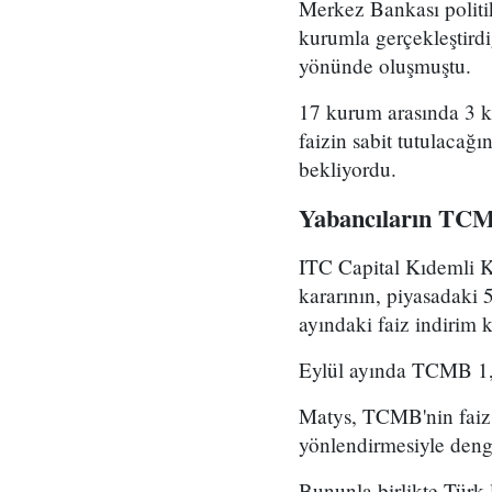
Merkez Bankası politi
kurumla gerçekleştirdi
yönünde oluşmuştu.
17 kurum arasında 3 k
faizin sabit tutulacağ
bekliyordu.
Yabancıların TCM
ITC Capital Kıdemli Ku
kararının, piyasadaki 
ayındaki faiz indirim
Eylül ayında TCMB 1,5 
Matys, TCMB'nin faiz i
yönlendirmesiyle denge
Bununla birlikte Türk 