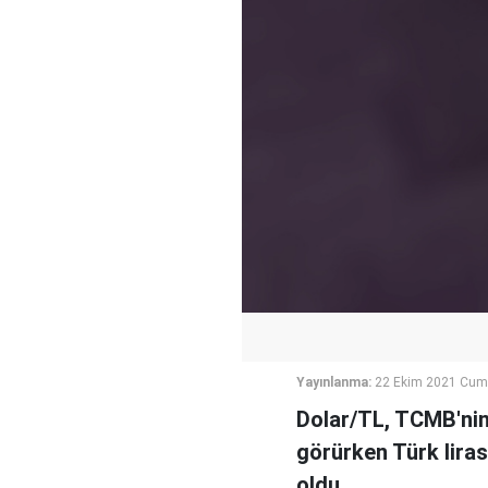
Yayınlanma:
22 Ekim 2021 Cum
Dolar/TL, TCMB'nin 
görürken Türk liras
oldu.