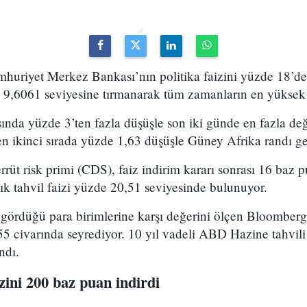
huriyet Merkez Bankası’nın politika faizini yüzde 18’de
9,6061 seviyesine tırmanarak tüm zamanların en yüksek 
şısında yüzde 3’ten fazla düşüşle son iki günde en fazla d
en ikinci sırada yüzde 1,63 düşüşle Güney Afrika randı ge
rrüt risk primi (CDS), faiz indirim kararı sonrası 16 baz 
ık tahvil faizi yüzde 20,51 seviyesinde bulunuyor.
m gördüğü para birimlerine karşı değerini ölçen Bloomber
5 civarında seyrediyor. 10 yıl vadeli ABD Hazine tahvili 
ndı.
ini 200 baz puan indirdi