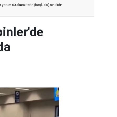
yorum 600 karakterle (boşluklu) sınırlıdır.
pinler'de
da