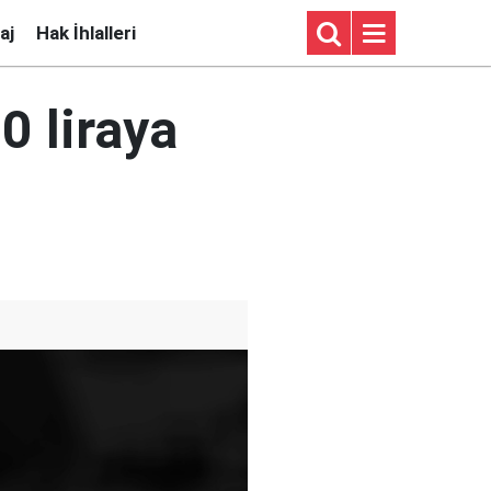
aj
Hak İhlalleri
0 liraya