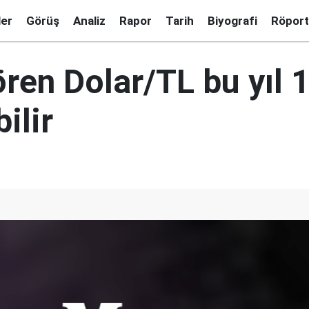
ler
Görüş
Analiz
Rapor
Tarih
Biyografi
Röport
ören Dolar/TL bu yıl 1
ilir