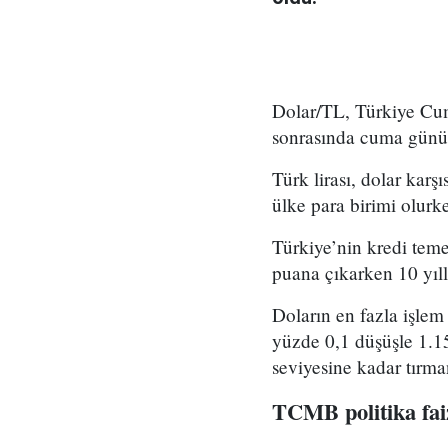
Dolar/TL, Türkiye Cum
sonrasında cuma günü 
Türk lirası, dolar kar
ülke para birimi olurk
Türkiye’nin kredi teme
puana çıkarken 10 yıll
Doların en fazla işle
yüzde 0,1 düşüşle 1.15
seviyesine kadar tırma
TCMB politika faiz