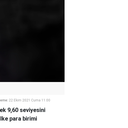
leme:
22 Ekim 2021 Cuma 11:00
ek 9,60 seviyesini
lke para birimi