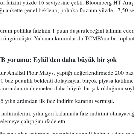
ka faizini yüzde 16 seviyesine çekti. Bloomberg HT Araşt
ği ankette genel beklenti, politika faizinin yüzde 17,50 se
urum politika faizinin 1 puan düşürüleceğini tahmin eder
ını öngörmüştü. Yabancı kurumlar da TCMB'nin bu toplantı
B yorumu: Eylül'den daha büyük bir şok
r Analisti Piotr Matys, yaptığı değerlendirmede 200 baz 
50 baz puanlık beklenti dolayısıyla, birçok piyasa katılımc
 kararından muhtemelen daha büyük bir şok olduğunu söyl
yılın ardından ilk faiz indirim kararını vermişti.
ndirimlerini, yılın geri kalanında faiz indirimi olmayac
lemeye çalıştığını ifade etti.
lirasına olan yatırımcı güveninin negatif kalmaya devam e