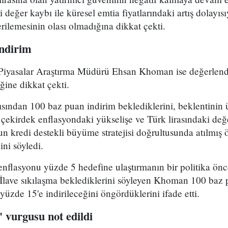
 değer kaybı ile küresel emtia fiyatlarındaki artış dolayıs
ilemesinin olası olmadığına dikkat çekti.
ndirim
yasalar Araştırma Müdürü Ehsan Khoman ise değerlendi
ğine dikkat çekti.
ından 100 baz puan indirim beklediklerini, beklentinin 
 çekirdek enflasyondaki yükselişe ve Türk lirasındaki de
un kredi destekli büyüme stratejisi doğrultusunda atılmış
ini söyledi.
lasyonu yüzde 5 hedefine ulaştırmanın bir politika önce
. İlave sıkılaşma beklediklerini söyleyen Khoman 100 baz p
n yüzde 15'e indirileceğini öngördüklerini ifade etti.
" vurgusu not edildi