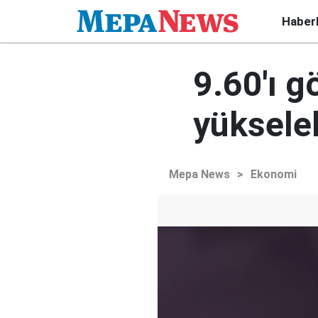
Haber
9.60'ı g
yükseleb
Mepa News
>
Ekonomi