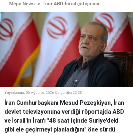
Mepa News
>
İran-ABD-İsrail çatışması
Yayınlanma:
05 Ağustos 2026 Çarşamba 22:38
İran Cumhurbaşkanı Mesud Pezeşkiyan, İran
devlet televizyonuna verdiği röportajda ABD
ve İsrail'in İran'ı "48 saat içinde Suriye'deki
gibi ele geçirmeyi planladığını" öne sürdü.