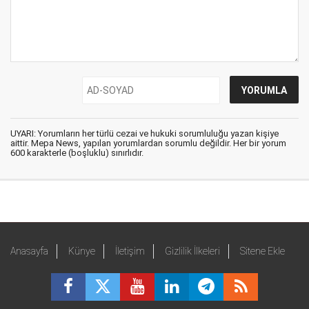
UYARI: Yorumların her türlü cezai ve hukuki sorumluluğu yazan kişiye
aittir. Mepa News, yapılan yorumlardan sorumlu değildir. Her bir yorum
600 karakterle (boşluklu) sınırlıdır.
Anasayfa
Künye
İletişim
Gizlilik İlkeleri
Sitene Ekle