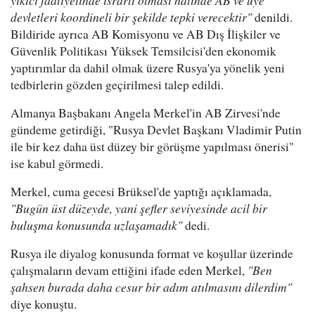
yıkıcı faaliyetinde ısrarlı olması halinde AB ve üye
devletleri koordineli bir şekilde tepki verecektir"
denildi.
Bildiride ayrıca AB Komisyonu ve AB Dış İlişkiler ve
Güvenlik Politikası Yüksek Temsilcisi'den ekonomik
yaptırımlar da dahil olmak üzere Rusya'ya yönelik yeni
tedbirlerin gözden geçirilmesi talep edildi.
Almanya Başbakanı Angela Merkel'in AB Zirvesi'nde
gündeme getirdiği, "Rusya Devlet Başkanı Vladimir Putin
ile bir kez daha üst düzey bir görüşme yapılması önerisi"
ise kabul görmedi.
Merkel, cuma gecesi Brüksel'de yaptığı açıklamada,
"Bugün üst düzeyde, yani şefler seviyesinde acil bir
buluşma konusunda uzlaşamadık"
dedi.
Rusya ile diyalog konusunda format ve koşullar üzerinde
çalışmaların devam ettiğini ifade eden Merkel,
"Ben
şahsen burada daha cesur bir adım atılmasını dilerdim"
diye konuştu.