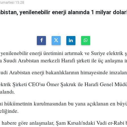
umartesi 15:28
bistan, yenilenebilir enerji alanında 1 milyar dola
 yenilenebilir enerji üretimini artırmak ve Suriye elektrik ş
Suudi Arabistan merkezli Harafi şirketi ile üç anlaşma i
udi Arabistan enerji bakanlıklarının himayesinde imzalan
ektrik Şirketi CEO'su Ömer Şakruk ile Harafi Genel Müdü
alandı.
eni hükümetinin kurulmasından bu yana açıklanan en büyük
eliğinde.
ı habere göre anlaşmalar, Şam Kırsalı'ndaki Vadi er-Rabi