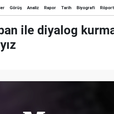
ler
Görüş
Analiz
Rapor
Tarih
Biyografi
Röport
ban ile diyalog kurm
yız