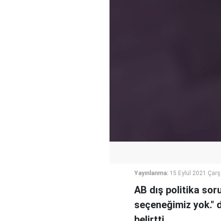
Yayınlanma:
15 Eylül 2021 Çar
AB dış politika sor
seçeneğimiz yok." 
belirtti.