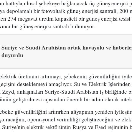
im hattıyla ulusal şebekeye bağlanacak üç güneş enerjisi p
ya depolamalı bir fotovoltaik güneş enerjisi santrali, 200 
nen 274 megavat üretim kapasiteli bir güneş enerjisi tesis
kinci bir güneş enerjisi santrali bulunuyor.
Suriye ve Suudi Arabistan ortak havayolu ve haberl
duyurdu
 elektrik üretimini artırmayı, şebekenin güvenilirliğini iyil
 geçişini desteklemeyi amaçlıyor. Su ve Elektrik İşlerind
Zeyd, anlaşmaları Suriye-Suudi Arabistan iş birliğinde b
ünün geliştirilmesi açısından önemli bir adım olarak nitel
beke güvenilirliğini artırırken altyapının yeniden iyileşti
uşturacağını, operasyonel verimliliği geliştireceğini ve elek
di. Suriye'nin elektrik sektörünün Rusya ve Esed rejimini