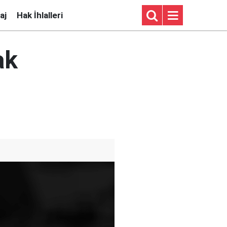
aj
Hak İhlalleri
ak