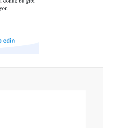
'a dönük bu gibi
yor.