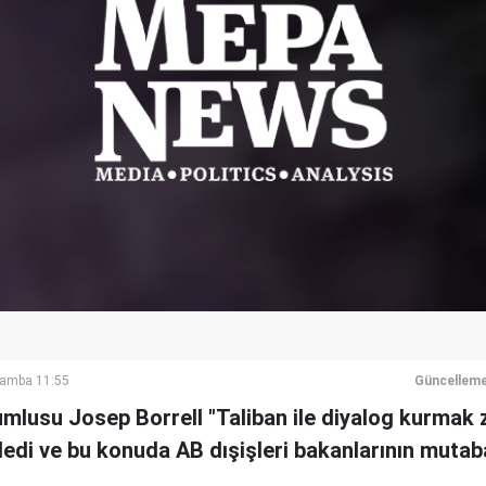
şamba 11:55
Güncelleme
umlusu Josep Borrell "Taliban ile diyalog kurmak
dedi ve bu konuda AB dışişleri bakanlarının muta