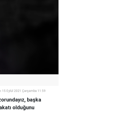
:
15 Eylül 2021 Çarşamba 11:59
 zorundayız, başka
bakatı olduğunu