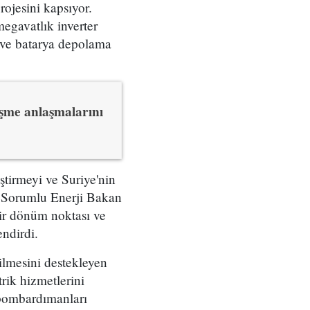
rojesini kapsıyor.
megavatlık inverter
i ve batarya depolama
eşme anlaşmalarını
eştirmeyi ve Suriye'nin
en Sorumlu Enerji Bakan
ir dönüm noktası ve
endirdi.
rilmesini destekleyen
trik hizmetlerini
n bombardımanları