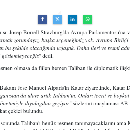
lusu Josep Borrell Strazburg'da Avrupa Parlamentosu'na 
urmak zorundayız, başka seçeneğimiz yok. Avrupa Birliği d
ın bu şekilde olacağında uzlaştık. Daha ileri ve resmi adı
i gözlemleyeceğiz"
dedi.
smen olmasa da fiilen hemen Taliban ile diplomatik ilişk
 Bakanı Jose Manuel Alparis'in Katar ziyaretinde, Katar D
ganistan'da idare artık Taliban'ın. Onları tecrit ve boykot
önetimiyle diyalogdan geçiyor"
sözlerini onaylaması AB v
kat çekici bulundu.
 sonunda Taliban'ı henüz resmen tanımayacaklarını ama K