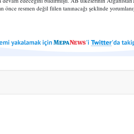
ya devam edeceğini bildirmişti. AB ülkelerinin Afganistan
ın önce resmen değil fiilen tanınacağı şeklinde yorumlanı