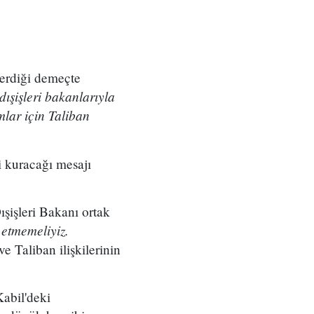
verdiği demeçte
ışişleri bakanlarıyla
mlar için Taliban
i kuracağı mesajı
ışişleri Bakanı ortak
 etmemeliyiz.
e Taliban ilişkilerinin
abil'deki