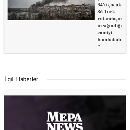
34'ü çocuk
86 Türk
vatandaşın
ın sığındığı
camiyi
bombaladı
"
İlgili Haberler