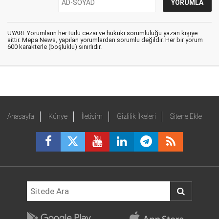
UYARI: Yorumların her türlü cezai ve hukuki sorumluluğu yazan kişiye
aittir. Mepa News, yapılan yorumlardan sorumlu değildir. Her bir yorum
600 karakterle (boşluklu) sınırlıdır.
Anasayfa
Künye
İletişim
Gizlilik İlkeleri
Sitene Ekle