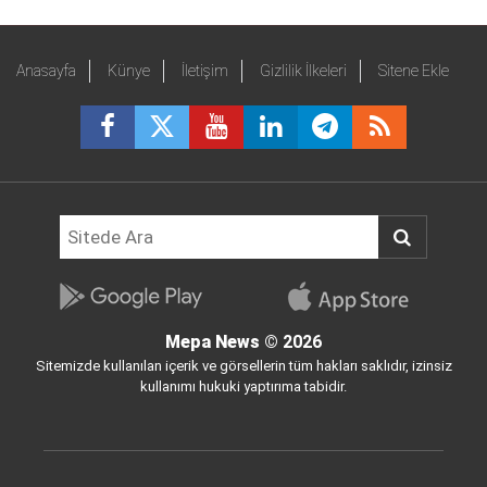
Anasayfa
Künye
İletişim
Gizlilik İlkeleri
Sitene Ekle
Mepa News
© 2026
Sitemizde kullanılan içerik ve görsellerin tüm hakları saklıdır, izinsiz
kullanımı hukuki yaptırıma tabidir.