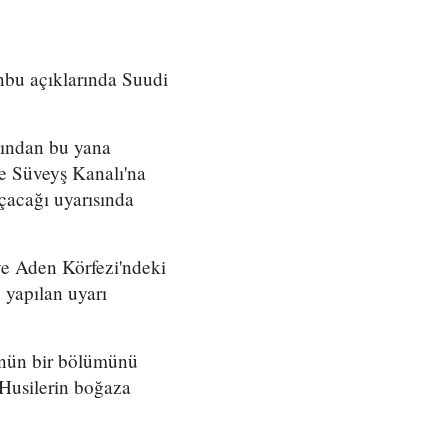
nbu açıklarında Suudi
sından bu yana
 ve Süveyş Kanalı'na
çacağı uyarısında
ve Aden Körfezi'ndeki
 yapılan uyarı
lünün bir bölümünü
Husilerin boğaza