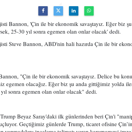
jisti Bannon, 'Çin ile bir ekonomik savaştayız. Eğer biz şu
sek, 25-30 yıl sonra egemen olan onlar olacak' dedi.
jisti Steve Bannon, ABD'nin hali hazırda Çin ile bir eko
 Bannon, "Çin ile bir ekonomik savaştayız. Delice bu kon
miz egemen olacağız. Eğer biz şu anda gittiğimiz yolda i
yıl sonra egemen olan onlar olacak" dedi.
rump Beyaz Saray'daki ilk günlerinden beri Çin'i "man
çluyor. Geçtiğimiz günlerde Trump, ticaret ofisine Çin’i
pıp yapmadığını inceleme talimatı veren kararnameyi imza