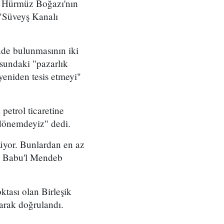
da Hürmüz Boğazı'nın
 "Süveyş Kanalı
nde bulunmasının iki
sundaki "pazarlık
yeniden tesis etmeyi"
petrol ticaretine
 dönemdeyiz" dedi.
rüyor. Bunlardan en az
'ta Babu'l Mendeb
ktası olan Birleşik
arak doğrulandı.