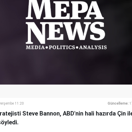
Perşembe 11:20
Güncelleme:
1
atejisti Steve Bannon, ABD'nin hali hazırda Çin i
öyledi.