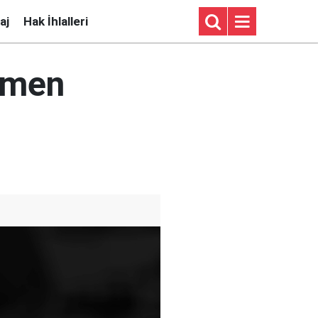
aj
Hak İhlalleri
emen