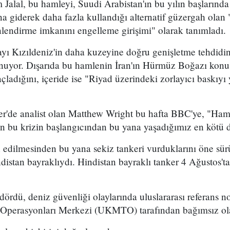
 Jalal, bu hamleyi, Suudi Arabistan'ın bu yılın başların
 giderek daha fazla kullandığı alternatif güzergah olan
lendirme imkanını engelleme girişimi" olarak tanımladı.
mayı Kızıldeniz'in daha kuzeyine doğru genişletme tehdidi
uyor. Dışarıda bu hamlenin İran'ın Hürmüz Boğazı konu
ladığını, içeride ise "Riyad üzerindeki zorlayıcı baskıyı 
er'de analist olan Matthew Wright bu hafta BBC'ye, "Ham 
dan bu krizin başlangıcından bu yana yaşadığımız en kötü
n edilmesinden bu yana sekiz tankeri vurduklarını öne sü
indistan bayraklıydı. Hindistan bayraklı tanker 4 Ağustos
dördü, deniz güvenliği olaylarında uluslararası referans no
i Operasyonları Merkezi (UKMTO) tarafından bağımsız ol