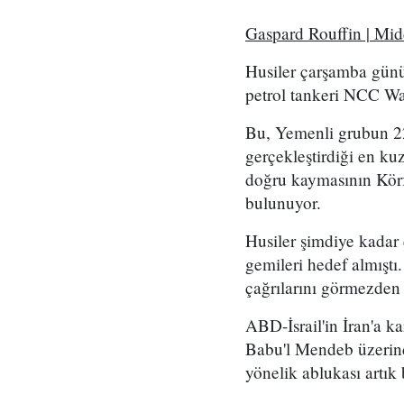
Gaspard Rouffin | Mi
Husiler çarşamba günü
petrol tankeri NCC Wafa
Bu, Yemenli grubun 2
gerçekleştirdiği en kuz
doğru kaymasının Körf
bulunuyor.
Husiler şimdiye kadar
gemileri hedef almıştı
çağrılarını görmezden
ABD-İsrail'in İran'a k
Babu'l Mendeb üzerind
yönelik ablukası artık 