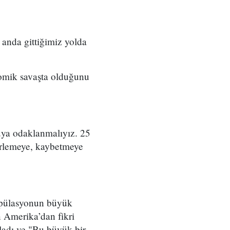
 anda gittiğimiz yolda
nomik savaşta olduğunu
uya odaklanmalıyız. 25
lerlemeye, kaybetmeye
ipülasyonun büyük
n Amerika’dan fikri
ladı ve "Bu büyük bir