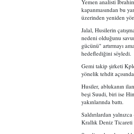
Yemen analisti Ibrahim
kapanmasından bu yana
üzerinden yeniden yön
Jalal, Husilerin çatış
nedeni olduğunu savun
gücünü" artırmayı amaç
hedeflediğini söyledi.
Gemi takip şirketi Kpl
yönelik tehdit açısın
Husiler, ablukanın ila
beşi Suudi, biri ise H
yakınlarında battı.
Saldırılardan yalnızca 
Krallık Deniz Ticaret