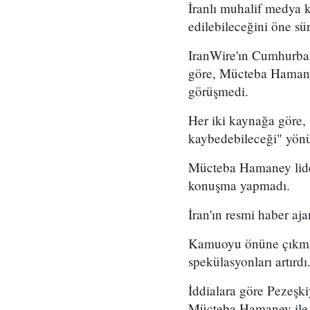
İranlı muhalif medya 
edilebileceğini öne sü
IranWire'ın Cumhurba
göre, Mücteba Hamaney
görüşmedi.
Her iki kaynağa göre,
kaybedebileceği" yönün
Mücteba Hamaney lide
konuşma yapmadı.
İran'ın resmi haber aj
Kamuoyu önüne çıkmam
spekülasyonları artırdı
İddialara göre Pezeşki
Mücteba Hamaney ile g