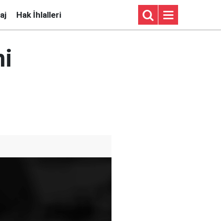
aj
Hak İhlalleri
ni