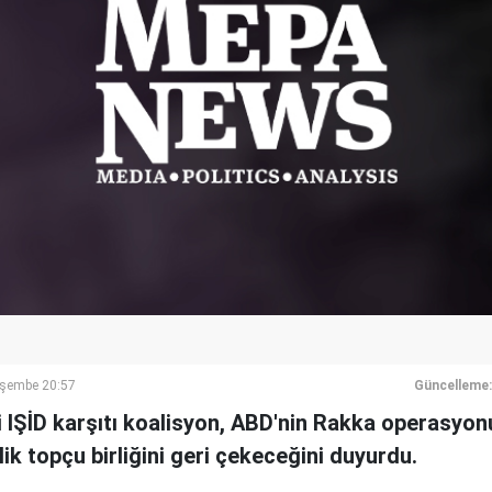
rşembe 20:57
Güncelleme:
IŞİD karşıtı koalisyon, ABD'nin Rakka operasyonu
lik topçu birliğini geri çekeceğini duyurdu.