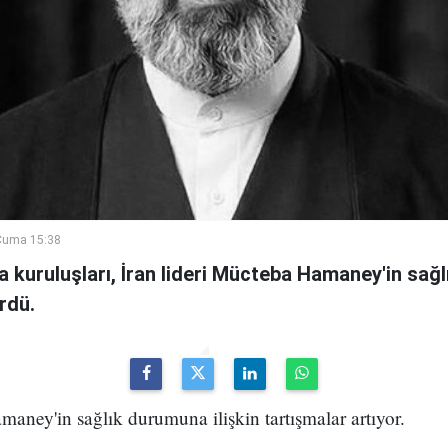
Cuma 15:38
a kuruluşları, İran lideri Mücteba Hamaney'in sa
rdü.
maney'in sağlık durumuna ilişkin tartışmalar artıyor.