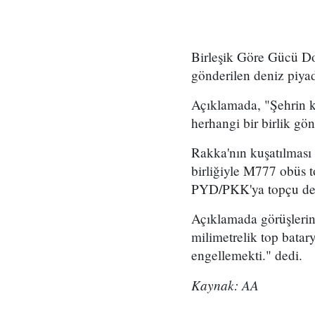
Birleşik Göre Gücü Do
gönderilen deniz piya
Açıklamada, "Şehrin ku
herhangi bir birlik gö
Rakka'nın kuşatılması
birliğiyle M777 obüs t
PYD/PKK'ya topçu dest
Açıklamada görüşlerin
milimetrelik top batar
engellemekti." dedi.
Kaynak: AA