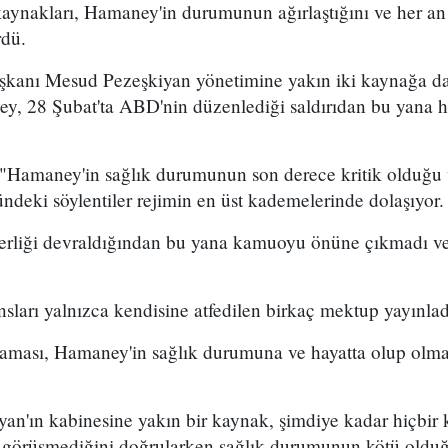
kaynakları, Hamaney'in durumunun ağırlaştığını ve her an
rdü.
şkanı Mesud Pezeşkiyan yönetimine yakın iki kaynağa da
, 28 Şubat'ta ABD'nin düzenlediği saldırıdan bu yana hi
 "Hamaney'in sağlık durumunun son derece kritik olduğu v
deki söylentiler rejimin en üst kademelerinde dolaşıyor.
rliği devraldığından bu yana kamuoyu önüne çıkmadı ve
ansları yalnızca kendisine atfedilen birkaç mektup yayınlad
ası, Hamaney'in sağlık durumuna ve hayatta olup olmad
.
yan'ın kabinesine yakın bir kaynak, şimdiye kadar hiçbir 
örüşmediğini doğrularken sağlık durumunun kötü olduğu