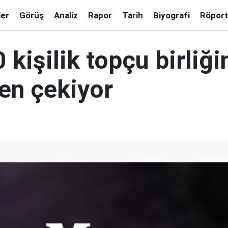
ler
Görüş
Analiz
Rapor
Tarih
Biyografi
Röport
kişilik topçu birliği
den çekiyor