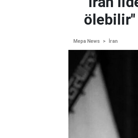
"İran l
ölebilir"
Mepa News
>
İran