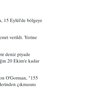
, 15 Eylül'de bölgeye
.
mri verildi. Yerine
bir deniz piyade
liğin 20 Ekim'e kadar
 Jon O'Gorman, "155
rlerinden çıkmasını