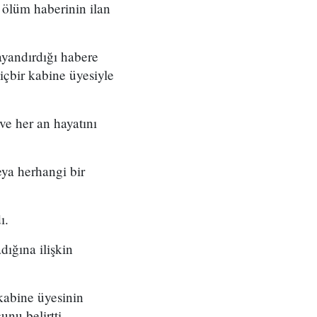
 ölüm haberinin ilan
yandırdığı habere
çbir kabine üyesiyle
e her an hayatını
ya herhangi bir
ı.
ığına ilişkin
kabine üyesinin
nu belirtti.