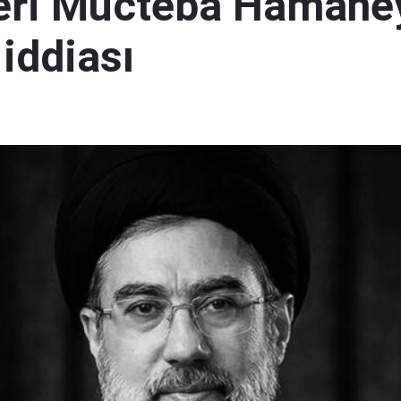
ideri Mücteba Hamane
 iddiası