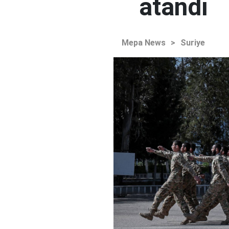
atandı
Mepa News
>
Suriye