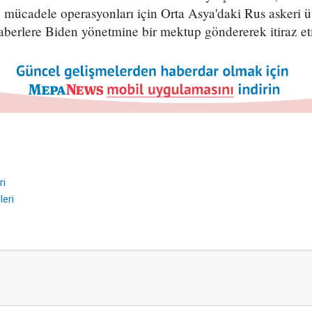
e mücadele operasyonları için Orta Asya'daki Rus askeri üs
erlere Biden yönetmine bir mektup göndererek itiraz etm
ri
eri