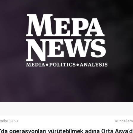
şembe 08:50
Güncellem
'da operasyonları yürütebilmek adına Orta Asya'da