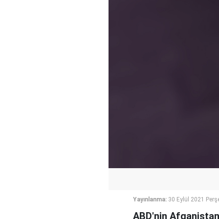
Yayınlanma:
30 Eylül 2021 Per
ABD'nin Afganistan