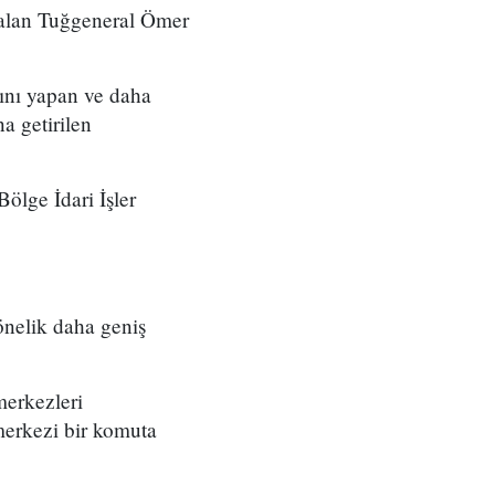
 alan Tuğgeneral Ömer
ını yapan ve daha
a getirilen
ölge İdari İşler
önelik daha geniş
merkezleri
merkezi bir komuta