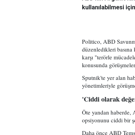
kullanılabilmesi içi
Politico, ABD Savunm
düzenledikleri basına 
karşı "terörle mücadel
konusunda görüşmelerd
Sputnik'te yer alan ha
yönetimleriyle görüşme
'Ciddi olarak değer
Öte yandan haberde, Au
opsiyonunu ciddi bir şe
Daha önce ABD Temsilc