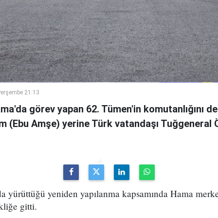
Perşembe 21:13
ama'da görev yapan 62. Tümen'in komutanlığını de
m (Ebu Amşe) yerine Türk vatandaşı Tuğgenera
uda yürüttüğü yeniden yapılanma kapsamında Hama merke
iğe gitti.