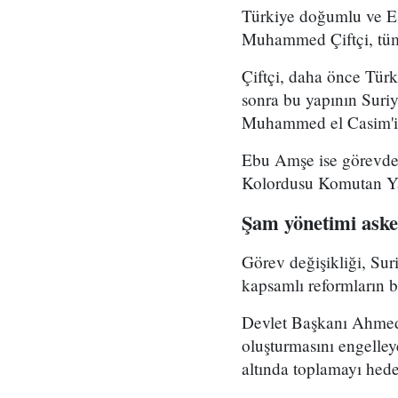
Türkiye doğumlu ve Es
Muhammed Çiftçi, tüm
Çiftçi, daha önce Tür
sonra bu yapının Suri
Muhammed el Casim'in
Ebu Amşe ise görevden
Kolordusu Komutan Yar
Şam yönetimi asker
Görev değişikliği, Su
kapsamlı reformların bi
Devlet Başkanı Ahmed 
oluşturmasını engelle
altında toplamayı hedef