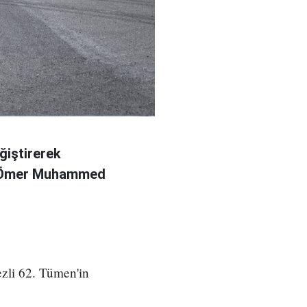
ğiştirerek
l Ömer Muhammed
zli 62. Tümen'in