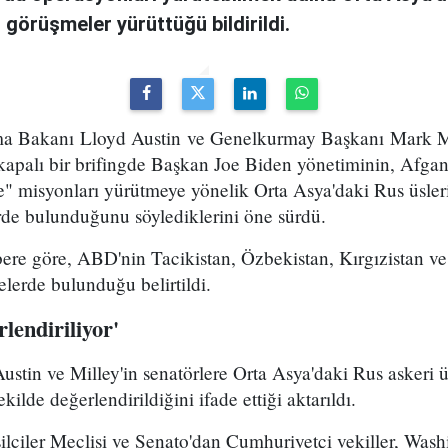
n görüşmeler yürüttüğü bildirildi.
a Bakanı Lloyd Austin ve Genelkurmay Başkanı Mark Mill
kapalı bir brifingde Başkan Joe Biden yönetiminin, Afgan
e" misyonları yürütmeye yönelik Orta Asya'daki Rus üsler
e bulunduğunu söylediklerini öne sürdü.
bere göre, ABD'nin Tacikistan, Özbekistan, Kırgızistan ve
lerde bulunduğu belirtildi.
lendiriliyor'
stin ve Milley'in senatörlere Orta Asya'daki Rus askeri ü
kilde değerlendirildiğini ifade ettiği aktarıldı.
iler Meclisi ve Senato'dan Cumhuriyetçi vekiller, Wash