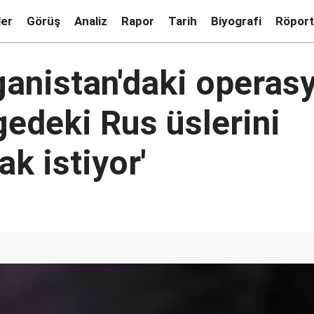
ler
Görüş
Analiz
Rapor
Tarih
Biyografi
Röport
ganistan'daki operas
gedeki Rus üslerini
k istiyor'