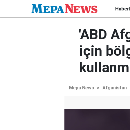
Haber
'ABD Af
için böl
kullanma
Mepa News
>
Afganistan