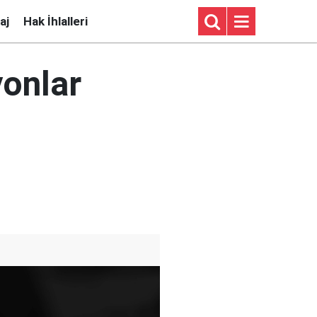
aj
Hak İhlalleri
yonlar