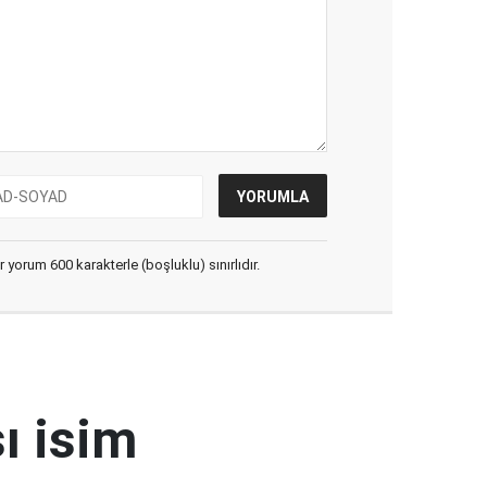
yorum 600 karakterle (boşluklu) sınırlıdır.
ı isim