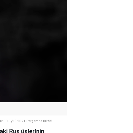
e:
30 Eylül 2021 Perşembe 08:55
ki Rus üslerinin