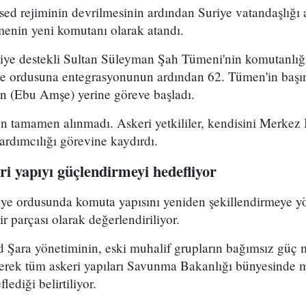
ed rejiminin devrilmesinin ardından Suriye vatandaşlığı
enin yeni komutanı olarak atandı.
kiye destekli Sultan Süleyman Şah Tümeni'nin komutanlığ
ye ordusuna entegrasyonunun ardından 62. Tümen'in başın
 (Ebu Amşe) yerine göreve başladı.
 tamamen alınmadı. Askeri yetkililer, kendisini Merkez B
dımcılığı görevine kaydırdı.
i yapıyı güçlendirmeyi hedefliyor
riye ordusunda komuta yapısını yeniden şekillendirmeye y
r parçası olarak değerlendiriliyor.
Şara yönetiminin, eski muhalif grupların bağımsız güç 
yerek tüm askeri yapıları Savunma Bakanlığı bünyesinde 
lediği belirtiliyor.