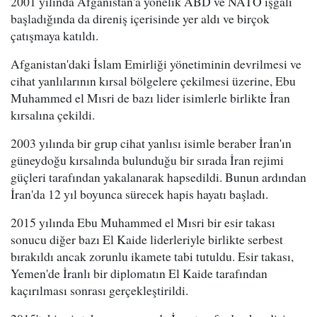
2001 yılında Afganistan'a yönelik ABD ve NATO işgali
başladığında da direniş içerisinde yer aldı ve birçok
çatışmaya katıldı.
Afganistan'daki İslam Emirliği yönetiminin devrilmesi ve
cihat yanlılarının kırsal bölgelere çekilmesi üzerine, Ebu
Muhammed el Mısri de bazı lider isimlerle birlikte İran
kırsalına çekildi.
2003 yılında bir grup cihat yanlısı isimle beraber İran'ın
güneydoğu kırsalında bulunduğu bir sırada İran rejimi
güçleri tarafından yakalanarak hapsedildi. Bunun ardından
İran'da 12 yıl boyunca sürecek hapis hayatı başladı.
2015 yılında Ebu Muhammed el Mısri bir esir takası
sonucu diğer bazı El Kaide liderleriyle birlikte serbest
bırakıldı ancak zorunlu ikamete tabi tutuldu. Esir takası,
Yemen'de İranlı bir diplomatın El Kaide tarafından
kaçırılması sonrası gerçekleştirildi.