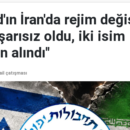
ın İran'da rejim deği
şarısız oldu, iki isim
 alındı"
ail çatışması