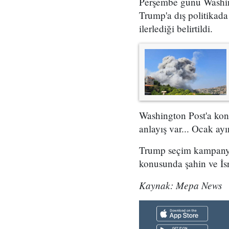
Perşembe günü Washingt
Trump'a dış politikada
ilerlediği belirtildi.
Washington Post'a konuş
anlayış var... Ocak a
Trump seçim kampanyas
konusunda şahin ve İsra
Kaynak: Mepa News