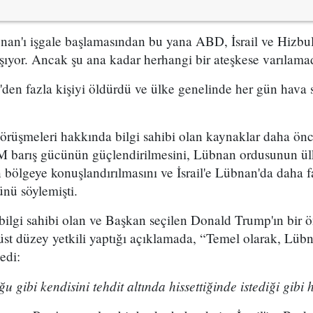
bnan'ı işgale başlamasından bu yana ABD, İsrail ve Hizbul
şıyor. Ancak şu ana kadar herhangi bir ateşkese varılama
'den fazla kişiyi öldürdü ve ülke genelinde her gün hava 
rüşmeleri hakkında bilgi sahibi olan kaynaklar daha ön
M barış gücünün güçlendirilmesini, Lübnan ordusunun ü
n bölgeye konuşlandırılmasını ve İsrail'e Lübnan'da daha fa
nü söylemişti.
ilgi sahibi olan ve Başkan seçilen Donald Trump'ın bir 
üst düzey yetkili yaptığı açıklamada, “Temel olarak, Lübn
edi:
ğu gibi kendisini tehdit altında hissettiğinde istediği gibi 