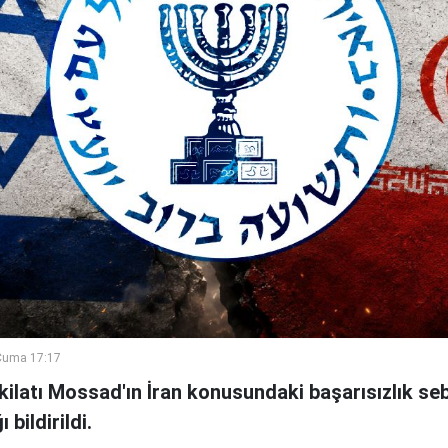
Cuma 17:17
şkilatı Mossad'ın İran konusundaki başarısızlık se
bildirildi.