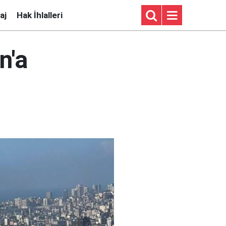
aj
Hak İhlalleri
n'a