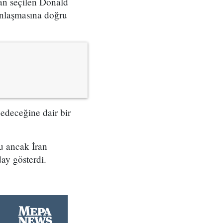
kan seçilen Donald
anlaşmasına doğru
e edeceğine dair bir
u ancak İran
day gösterdi.