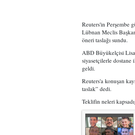
Reuters'in Perşembe g
Lübnan Meclis Başkanı 
öneri taslağı sundu.
ABD Büyükelçisi Lisa 
siyasetçilerle dostane 
geldi.
Reuters'a konuşan kayn
taslak” dedi.
Teklifin neleri kapsad