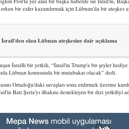
on Post'ta yer alan bir başka haberde ise İsrail'in, Baş
 erken bir zafer kazandırmak için Lübnan'da bir ateşkes 
İsrail'den olası Lübnan ateşkesine dair açıklama
an İsrailli bir yetkili, “İsrail'in Trump'a bir şeyler hediy
yında Lübnan konusunda bir mutabakat olacak” dedi.
ını Ortadoğu'daki savaşları sona erdirmek üzerine kurd
il'in Batı Şeria'yı ilhakını destekleyen bir dizi yetkiliyi a