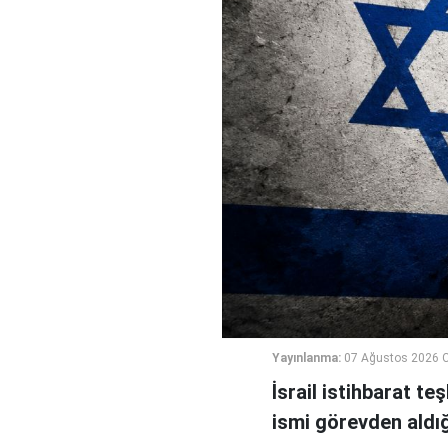
Yayınlanma:
07 Ağustos 2026 
İsrail istihbarat te
ismi görevden aldığı 