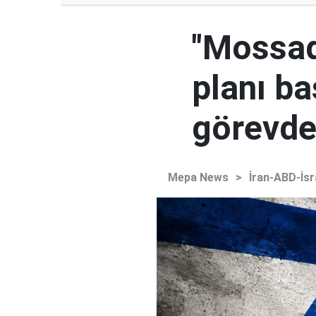
"Mossad'
planı ba
görevden
Mepa News
>
İran-ABD-İsr