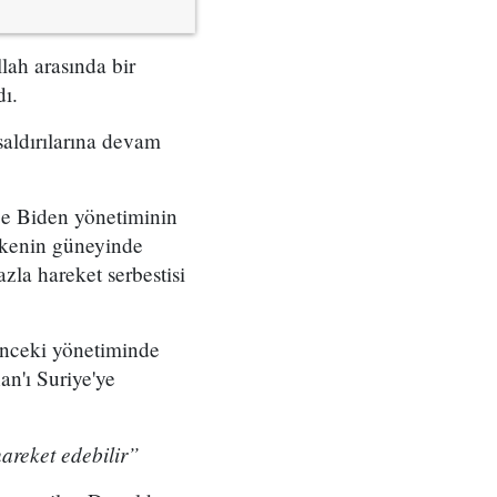
lah arasında bir
dı.
saldırılarına devam
ce Biden yönetiminin
lkenin güneyinde
zla hareket serbestisi
önceki yönetiminde
an'ı Suriye'ye
hareket edebilir”