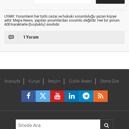
UYARI: Yorumların her türlü cezai ve hukuki sorumluluğu yazan kişiye
aittir. Mepa News, yapılan yorumlardan sorumlu değildir. Her bir yorum
600 karakterle (boşluklu) sınırlıdır.
1 Yorum
Anasayfa
Künye
İletişim
Gizlilik İlkeleri
Sitene Ekle