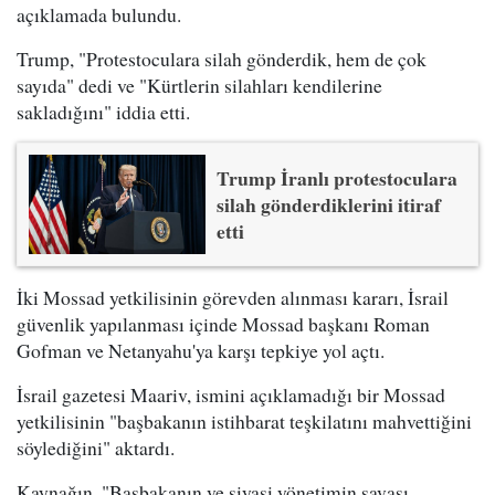
açıklamada bulundu.
Trump, "Protestoculara silah gönderdik, hem de çok
sayıda" dedi ve "Kürtlerin silahları kendilerine
sakladığını" iddia etti.
Trump İranlı protestoculara
silah gönderdiklerini itiraf
etti
İki Mossad yetkilisinin görevden alınması kararı, İsrail
güvenlik yapılanması içinde Mossad başkanı Roman
Gofman ve Netanyahu'ya karşı tepkiye yol açtı.
İsrail gazetesi Maariv, ismini açıklamadığı bir Mossad
yetkilisinin "başbakanın istihbarat teşkilatını mahvettiğini
söylediğini" aktardı.
Kaynağın, "Başbakanın ve siyasi yönetimin savaşı