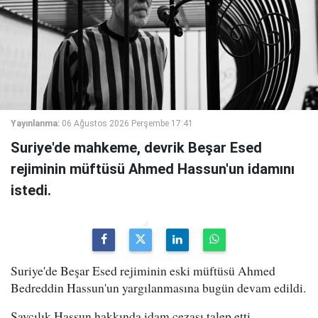
Yayınlanma:
06 Ağustos 2026 Perşembe 17:41
Suriye'de mahkeme, devrik Beşar Esed
rejiminin müftüsü Ahmed Hassun'un idamını
istedi.
Suriye'de Beşar Esed rejiminin eski müftüsü Ahmed
Bedreddin Hassun'un yargılanmasına bugün devam edildi.
Savcılık,Hassun hakkında idam cezası talep etti.