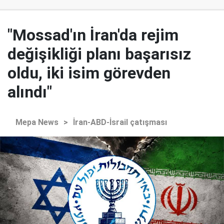
"Mossad'ın İran'da rejim
değişikliği planı başarısız
oldu, iki isim görevden
alındı"
Mepa News
>
İran-ABD-İsrail çatışması