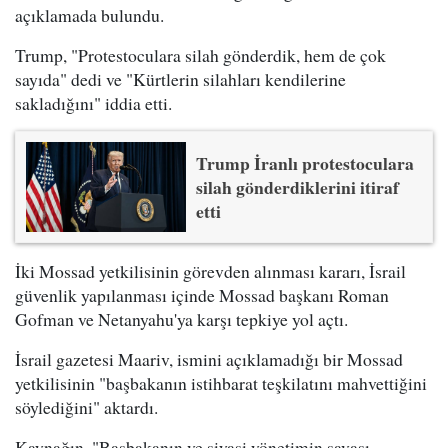
açıklamada bulundu.
Trump, "Protestoculara silah gönderdik, hem de çok
sayıda" dedi ve "Kürtlerin silahları kendilerine
sakladığını" iddia etti.
Trump İranlı protestoculara
silah gönderdiklerini itiraf
etti
İki Mossad yetkilisinin görevden alınması kararı, İsrail
güvenlik yapılanması içinde Mossad başkanı Roman
Gofman ve Netanyahu'ya karşı tepkiye yol açtı.
İsrail gazetesi Maariv, ismini açıklamadığı bir Mossad
yetkilisinin "başbakanın istihbarat teşkilatını mahvettiğini
söylediğini" aktardı.
Kaynağın, "Başbakanın ve siyasi yönetimin savaşı