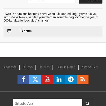
UYARI: Yorumların her türlü cezai ve hukuki sorumluluğu yazan kişiye
aittir. Mepa News, yapılan yorumlardan sorumlu değildir. Her bir yorum
600 karakterle (boşluklu) sınırlıdır.
1 Yorum
Anasayfa
Künye
İletişim
Gizlilik İlkeleri
Sitene Ekle