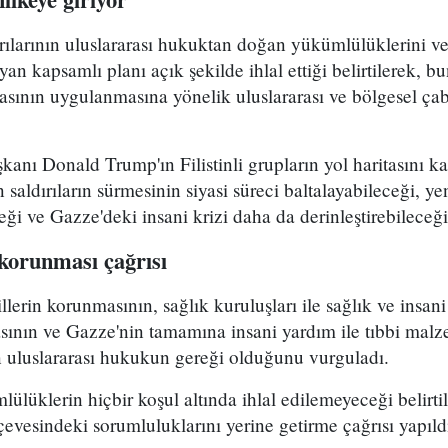
ldırılarının uluslararası hukuktan doğan yükümlülüklerini 
n kapsamlı planı açık şekilde ihlal ettiği belirtilerek, b
asının uygulanmasına yönelik uluslararası ve bölgesel çabal
ı Donald Trump'ın Filistinli grupların yol haritasını kab
saldırıların sürmesinin siyasi süreci baltalayabileceği, y
eği ve Gazze'deki insani krizi daha da derinleştirebileceğ
n korunması çağrısı
villerin korunmasının, sağlık kuruluşları ile sağlık ve insan
sının ve Gazze'nin tamamına insani yardım ile tıbbi malz
ın uluslararası hukukun gereği olduğunu vurguladı.
lüklerin hiçbir koşul altında ihlal edilemeyeceği belirtile
çevesindeki sorumluluklarını yerine getirme çağrısı yapıld