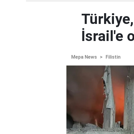
Türkiye,
İsrail'e
Mepa News
>
Filistin