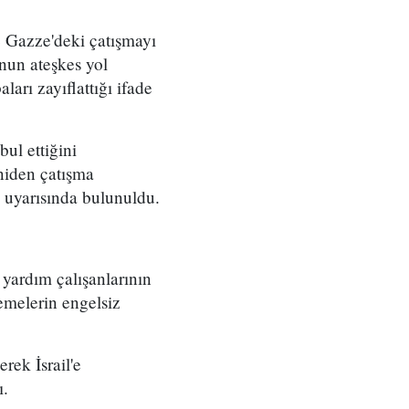
ve Gazze'deki çatışmayı
unun ateşkes yol
arı zayıflattığı ifade
ul ettiğini
eniden çatışma
i uyarısında bulunuldu.
i yardım çalışanlarının
emelerin engelsiz
rek İsrail'e
ı.