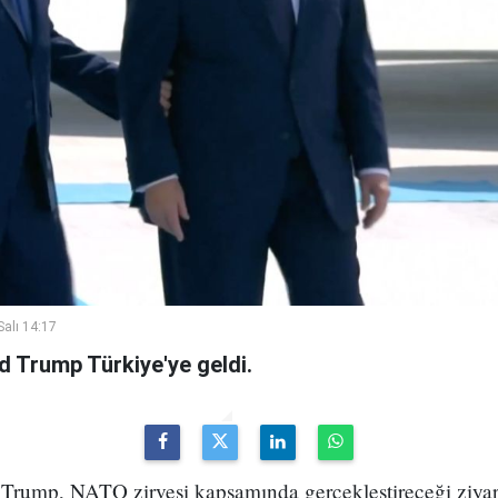
alı 14:17
 Trump Türkiye'ye geldi.
ump, NATO zirvesi kapsamında gerçekleştireceği ziyare