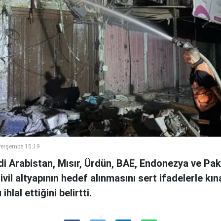
Perşembe 15:19
di Arabistan, Mısır, Ürdün, BAE, Endonezya ve Pa
sivil altyapının hedef alınmasını sert ifadelerle kın
hlal ettiğini belirtti.