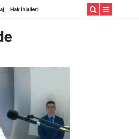
aj
Hak İhlalleri
de