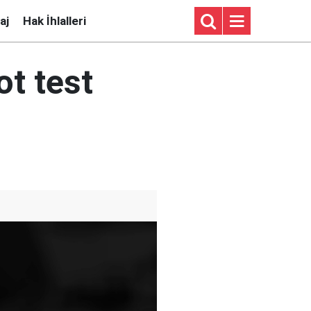
aj
Hak İhlalleri
ot test