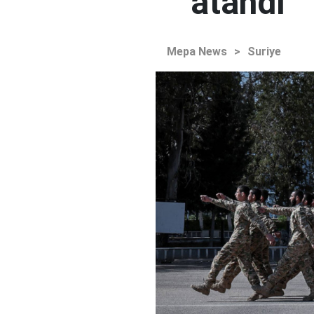
atandı
Mepa News
>
Suriye