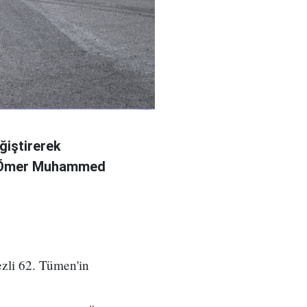
ğiştirerek
l Ömer Muhammed
zli 62. Tümen'in