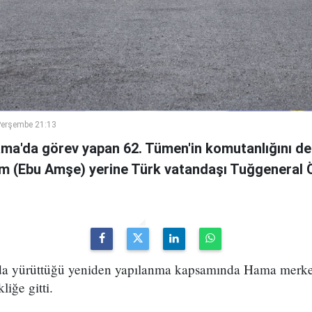
Perşembe 21:13
ama'da görev yapan 62. Tümen'in komutanlığını de
m (Ebu Amşe) yerine Türk vatandaşı Tuğgenera
uda yürüttüğü yeniden yapılanma kapsamında Hama merke
iğe gitti.