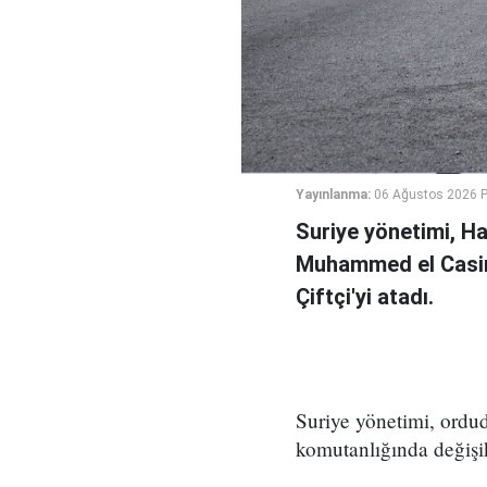
Yayınlanma:
06 Ağustos 2026 
Suriye yönetimi, H
Muhammed el Casi
Çiftçi'yi atadı.
Suriye yönetimi, ord
komutanlığında değişikl