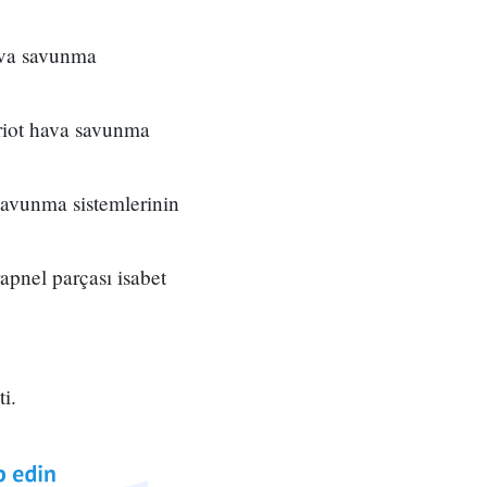
ava savunma
riot hava savunma
savunma sistemlerinin
pnel parçası isabet
i.