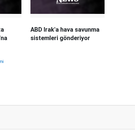
ta
ABD Irak'a hava savunma
'na
sistemleri gönderiyor
mi