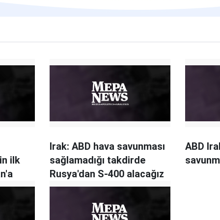
Irak: ABD hava savunması
ABD Ira
n ilk
sağlamadığı takdirde
savunm
an'a
Rusya'dan S-400 alacağız