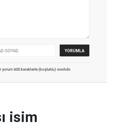
yorum 600 karakterle (boşluklu) sınırlıdır.
ı isim