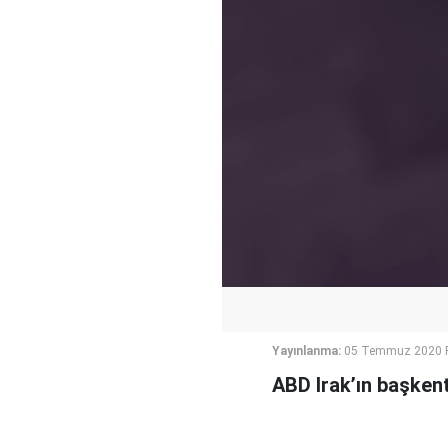
Yayınlanma:
05 Temmuz 2020 P
ABD Irak’ın başken