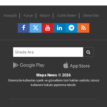
Anasayfa
Künye
İletişim
Gizlilik İlkeleri
Sitene Ekle
Mepa News
© 2026
Sitemizde kullanılan içerik ve görsellerin tüm hakları saklıdır, izinsiz
kullanımı hukuki yaptırıma tabidir.