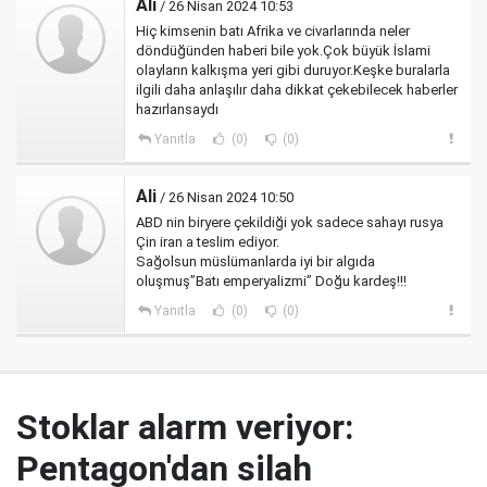
Ali
/ 26 Nisan 2024 10:53
Hiç kimsenin batı Afrika ve civarlarında neler
döndüğünden haberi bile yok.Çok büyük İslami
olayların kalkışma yeri gibi duruyor.Keşke buralarla
ilgili daha anlaşılır daha dikkat çekebilecek haberler
hazırlansaydı
Yanıtla
(0)
(0)
Ali
/ 26 Nisan 2024 10:50
ABD nin biryere çekildiği yok sadece sahayı rusya
Çin iran a teslim ediyor.
Sağolsun müslümanlarda iyi bir algıda
oluşmuş”Batı emperyalizmi” Doğu kardeş!!!
Yanıtla
(0)
(0)
Stoklar alarm veriyor:
Pentagon'dan silah