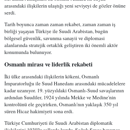
arasındaki ilişkilerin ulaştığı yeni seviyeyi de gözler önüne
serdi.
Tarih boyunca zaman zaman rekabet, zaman zaman iş
birliği yaşayan Türkiye ile Suudi Arabistan, bugün
bölgesel güvenlik, savunma sanayii ve diplomasi
alanlarında stratejik ortaklık geliştiren iki önemli aktör
konumunda bulunuyor.
Osmanlı mirası ve liderlik rekabeti
İki ülke arasındaki ilişkilerin kökeni, Osmanlı
İmparatorluğu ile Suud Hanedanı arasındaki mücadelelere
kadar uzanıyor. 19. yüzyıldaki Osmanlı-Suud savaşlarının
ardından Suudiler, 1924 yılında Mekke ve Medine'nin
kontrolünü ele geçirirken, Osmanlı'nın yaklaşık 350 yıl
süren Hicaz hakimiyeti sona erdi.
Türkiye Cumhuriyeti ile Suudi Arabistan diplomatik
ilişkilerini 1930'lu yıllarda kurdu. Soğuk Savaş boyunca