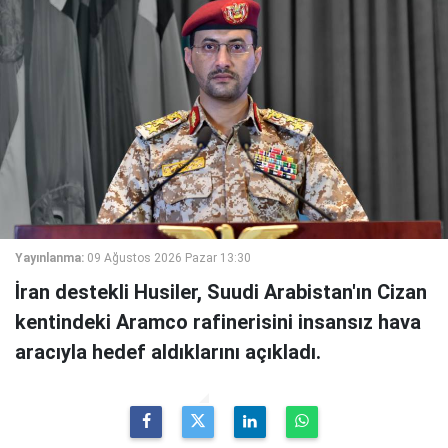
Yayınlanma:
09 Ağustos 2026 Pazar 13:30
İran destekli Husiler, Suudi Arabistan'ın Cizan
kentindeki Aramco rafinerisini insansız hava
aracıyla hedef aldıklarını açıkladı.