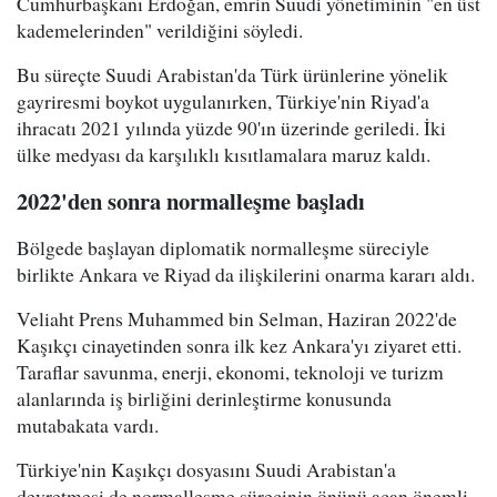
Cumhurbaşkanı Erdoğan, emrin Suudi yönetiminin "en üst
kademelerinden" verildiğini söyledi.
Bu süreçte Suudi Arabistan'da Türk ürünlerine yönelik
gayriresmi boykot uygulanırken, Türkiye'nin Riyad'a
ihracatı 2021 yılında yüzde 90'ın üzerinde geriledi. İki
ülke medyası da karşılıklı kısıtlamalara maruz kaldı.
2022'den sonra normalleşme başladı
Bölgede başlayan diplomatik normalleşme süreciyle
birlikte Ankara ve Riyad da ilişkilerini onarma kararı aldı.
Veliaht Prens Muhammed bin Selman, Haziran 2022'de
Kaşıkçı cinayetinden sonra ilk kez Ankara'yı ziyaret etti.
Taraflar savunma, enerji, ekonomi, teknoloji ve turizm
alanlarında iş birliğini derinleştirme konusunda
mutabakata vardı.
Türkiye'nin Kaşıkçı dosyasını Suudi Arabistan'a
devretmesi de normalleşme sürecinin önünü açan önemli