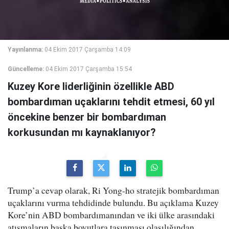
Yayınlanma:
04 Ekim 2017 Çarşamba 14:09
Güncelleme:
04 Ekim 2017 Çarşamba 15:54
Kuzey Kore liderliğinin özellikle ABD
bombardıman uçaklarını tehdit etmesi, 60 yıl
öncekine benzer bir bombardıman
korkusundan mı kaynaklanıyor?
Trump’a cevap olarak, Ri Yong-ho stratejik bombardıman
uçaklarını vurma tehdidinde bulundu. Bu açıklama Kuzey
Kore’nin ABD bombardımanından ve iki ülke arasındaki
atışmaların başka boyutlara taşınması olasılığından