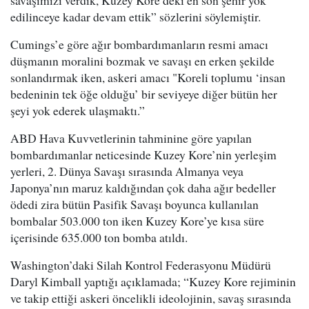
savaşımızı verdik, Kuzey Kore’deki en son şehir yok
edilinceye kadar devam ettik” sözlerini söylemiştir.
Cumings’e göre ağır bombardımanların resmi amacı
düşmanın moralini bozmak ve savaşı en erken şekilde
sonlandırmak iken, askeri amacı "Koreli toplumu ‘insan
bedeninin tek öğe olduğu’ bir seviyeye diğer bütün her
şeyi yok ederek ulaşmaktı.”
ABD Hava Kuvvetlerinin tahminine göre yapılan
bombardımanlar neticesinde Kuzey Kore’nin yerleşim
yerleri, 2. Dünya Savaşı sırasında Almanya veya
Japonya’nın maruz kaldığından çok daha ağır bedeller
ödedi zira bütün Pasifik Savaşı boyunca kullanılan
bombalar 503.000 ton iken Kuzey Kore’ye kısa süre
içerisinde 635.000 ton bomba atıldı.
Washington’daki Silah Kontrol Federasyonu Müdürü
Daryl Kimball yaptığı açıklamada; “Kuzey Kore rejiminin
ve takip ettiği askeri öncelikli ideolojinin, savaş sırasında