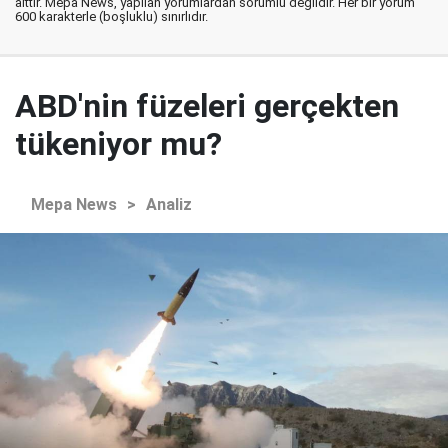
aittir. Mepa News, yapılan yorumlardan sorumlu değildir. Her bir yorum
600 karakterle (boşluklu) sınırlıdır.
ABD'nin füzeleri gerçekten
tükeniyor mu?
Mepa News
>
Analiz