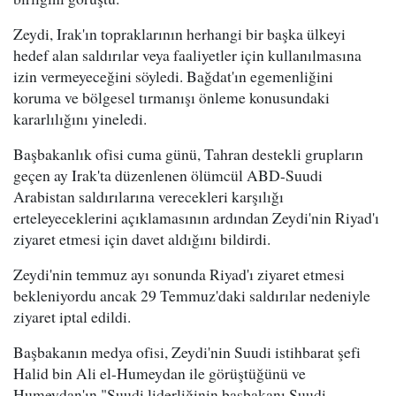
Zeydi, Irak'ın topraklarının herhangi bir başka ülkeyi
hedef alan saldırılar veya faaliyetler için kullanılmasına
izin vermeyeceğini söyledi. Bağdat'ın egemenliğini
koruma ve bölgesel tırmanışı önleme konusundaki
kararlılığını yineledi.
Başbakanlık ofisi cuma günü, Tahran destekli grupların
geçen ay Irak'ta düzenlenen ölümcül ABD-Suudi
Arabistan saldırılarına verecekleri karşılığı
erteleyeceklerini açıklamasının ardından Zeydi'nin Riyad'ı
ziyaret etmesi için davet aldığını bildirdi.
Zeydi'nin temmuz ayı sonunda Riyad'ı ziyaret etmesi
bekleniyordu ancak 29 Temmuz'daki saldırılar nedeniyle
ziyaret iptal edildi.
Başbakanın medya ofisi, Zeydi'nin Suudi istihbarat şefi
Halid bin Ali el-Humeydan ile görüştüğünü ve
Humeydan'ın "Suudi liderliğinin başbakanı Suudi