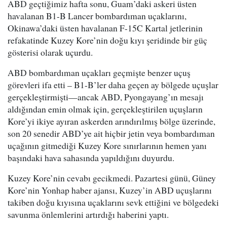
ABD geçtiğimiz hafta sonu, Guam’daki askeri üsten
havalanan B1-B Lancer bombardıman uçaklarını,
Okinawa’daki üsten havalanan F-15C Kartal jetlerinin
refakatinde Kuzey Kore’nin doğu kıyı şeridinde bir güç
gösterisi olarak uçurdu.
ABD bombardıman uçakları geçmişte benzer uçuş
görevleri ifa etti – B1-B’ler daha geçen ay bölgede uçuşlar
gerçekleştirmişti—ancak ABD, Pyongayang’ın mesajı
aldığından emin olmak için, gerçekleştirilen uçuşların
Kore’yi ikiye ayıran askerden arındırılmış bölge üzerinde,
son 20 senedir ABD’ye ait hiçbir jetin veya bombardıman
uçağının gitmediği Kuzey Kore sınırlarının hemen yanı
başındaki hava sahasında yapıldığını duyurdu.
Kuzey Kore’nin cevabı gecikmedi. Pazartesi günü, Güney
Kore’nin Yonhap haber ajansı, Kuzey’in ABD uçuşlarını
takiben doğu kıyısına uçaklarını sevk ettiğini ve bölgedeki
savunma önlemlerini artırdığı haberini yaptı.