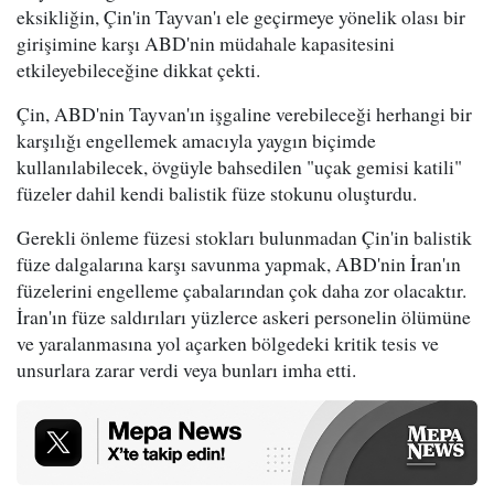
eksikliğin, Çin'in Tayvan'ı ele geçirmeye yönelik olası bir
girişimine karşı ABD'nin müdahale kapasitesini
etkileyebileceğine dikkat çekti.
Çin, ABD'nin Tayvan'ın işgaline verebileceği herhangi bir
karşılığı engellemek amacıyla yaygın biçimde
kullanılabilecek, övgüyle bahsedilen "uçak gemisi katili"
füzeler dahil kendi balistik füze stokunu oluşturdu.
Gerekli önleme füzesi stokları bulunmadan Çin'in balistik
füze dalgalarına karşı savunma yapmak, ABD'nin İran'ın
füzelerini engelleme çabalarından çok daha zor olacaktır.
İran'ın füze saldırıları yüzlerce askeri personelin ölümüne
ve yaralanmasına yol açarken bölgedeki kritik tesis ve
unsurlara zarar verdi veya bunları imha etti.