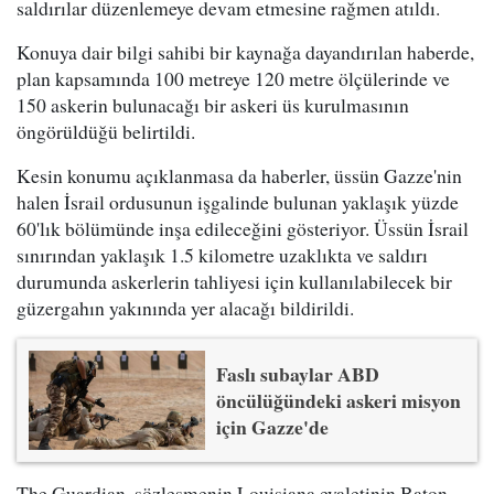
saldırılar düzenlemeye devam etmesine rağmen atıldı.
Konuya dair bilgi sahibi bir kaynağa dayandırılan haberde,
plan kapsamında 100 metreye 120 metre ölçülerinde ve
150 askerin bulunacağı bir askeri üs kurulmasının
öngörüldüğü belirtildi.
Kesin konumu açıklanmasa da haberler, üssün Gazze'nin
halen İsrail ordusunun işgalinde bulunan yaklaşık yüzde
60'lık bölümünde inşa edileceğini gösteriyor. Üssün İsrail
sınırından yaklaşık 1.5 kilometre uzaklıkta ve saldırı
durumunda askerlerin tahliyesi için kullanılabilecek bir
güzergahın yakınında yer alacağı bildirildi.
Faslı subaylar ABD
öncülüğündeki askeri misyon
için Gazze'de
The Guardian, sözleşmenin Louisiana eyaletinin Baton