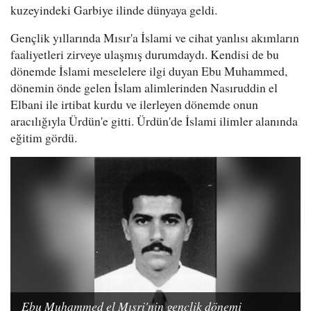
kuzeyindeki Garbiye ilinde dünyaya geldi.
Gençlik yıllarında Mısır'a İslami ve cihat yanlısı akımların
faaliyetleri zirveye ulaşmış durumdaydı. Kendisi de bu
dönemde İslami meselelere ilgi duyan Ebu Muhammed,
dönemin önde gelen İslam alimlerinden Nasıruddin el
Elbani ile irtibat kurdu ve ilerleyen dönemde onun
aracılığıyla Ürdün'e gitti. Ürdün'de İslami ilimler alanında
eğitim gördü.
Ebu Muhammed el Mısri'nin gençlik dönemi