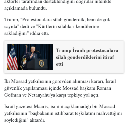
aktörler tarafından desteklendiğini doğrular nitelikte
açıklamada bulundu.
Trump, "Protestoculara silah gönderdik, hem de çok
sayıda" dedi ve "Kürtlerin silahları kendilerine
sakladığını" iddia etti.
Trump İranlı protestoculara
silah gönderdiklerini itiraf
etti
İki Mossad yetkilisinin görevden alınması kararı, İsrail
güvenlik yapılanması içinde Mossad başkanı Roman
Gofman ve Netanyahu'ya karşı tepkiye yol açtı.
İsrail gazetesi Maariv, ismini açıklamadığı bir Mossad
yetkilisinin "başbakanın istihbarat teşkilatını mahvettiğini
söylediğini" aktardı.