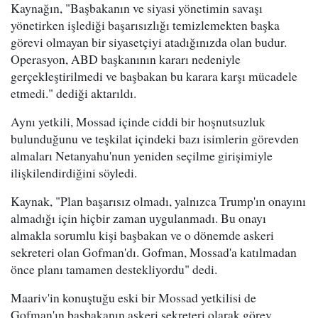
Kaynağın, "Başbakanın ve siyasi yönetimin savaşı
yönetirken işlediği başarısızlığı temizlemekten başka
görevi olmayan bir siyasetçiyi atadığınızda olan budur.
Operasyon, ABD başkanının kararı nedeniyle
gerçekleştirilmedi ve başbakan bu karara karşı mücadele
etmedi." dediği aktarıldı.
Aynı yetkili, Mossad içinde ciddi bir hoşnutsuzluk
bulunduğunu ve teşkilat içindeki bazı isimlerin görevden
almaları Netanyahu'nun yeniden seçilme girişimiyle
ilişkilendirdiğini söyledi.
Kaynak, "Plan başarısız olmadı, yalnızca Trump'ın onayını
almadığı için hiçbir zaman uygulanmadı. Bu onayı
almakla sorumlu kişi başbakan ve o dönemde askeri
sekreteri olan Gofman'dı. Gofman, Mossad'a katılmadan
önce planı tamamen destekliyordu" dedi.
Maariv'in konuştuğu eski bir Mossad yetkilisi de
Gofman'ın başbakanın askeri sekreteri olarak görev