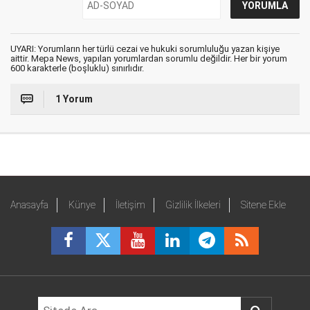
UYARI: Yorumların her türlü cezai ve hukuki sorumluluğu yazan kişiye
aittir. Mepa News, yapılan yorumlardan sorumlu değildir. Her bir yorum
600 karakterle (boşluklu) sınırlıdır.
1 Yorum
Anasayfa
Künye
İletişim
Gizlilik İlkeleri
Sitene Ekle