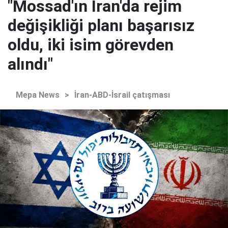
"Mossad'ın İran'da rejim
değişikliği planı başarısız
oldu, iki isim görevden
alındı"
Mepa News
>
İran-ABD-İsrail çatışması