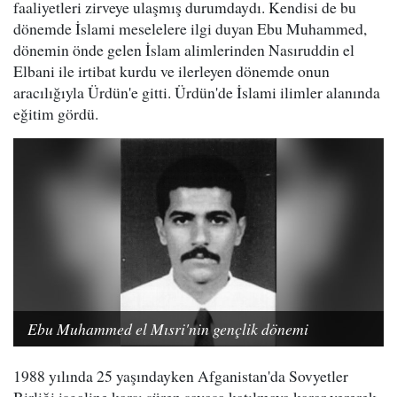
faaliyetleri zirveye ulaşmış durumdaydı. Kendisi de bu
dönemde İslami meselelere ilgi duyan Ebu Muhammed,
dönemin önde gelen İslam alimlerinden Nasıruddin el
Elbani ile irtibat kurdu ve ilerleyen dönemde onun
aracılığıyla Ürdün'e gitti. Ürdün'de İslami ilimler alanında
eğitim gördü.
Ebu Muhammed el Mısri'nin gençlik dönemi
1988 yılında 25 yaşındayken Afganistan'da Sovyetler
Birliği işgaline karşı süren savaşa katılmaya karar vererek