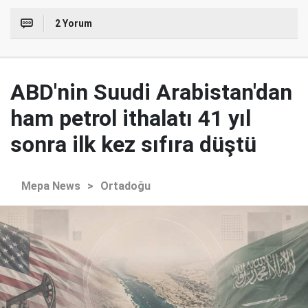
2 Yorum
ABD'nin Suudi Arabistan'dan
ham petrol ithalatı 41 yıl
sonra ilk kez sıfıra düştü
Mepa News
>
Ortadoğu