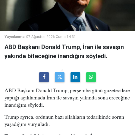
Yayınlanma:
07 Ağustos 2026 Cuma 14:31
ABD Başkanı Donald Trump, İran ile savaşın
yakında biteceğine inandığını söyledi.
ABD Başkanı Donald Trump, perşembe günü gazetecilere
yaptığı açıklamada İran ile savaşın yakında sona ereceğine
inandığını söyledi.
Trump ayrıca, ordunun bazı silahların tedarikinde sorun
yaşadığını vurguladı.