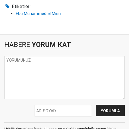
Etiketler :
Ebu Muhammed el Mısri
HABERE
YORUM KAT
UYARI: Yorumların her türlü cezai ve hukuki sorumluluğu yazan kişiye