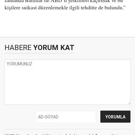
zamanda Batılılar ile ABD’li yetkilileri kaçırmak ve bu
kişilere suikast düzenlemekle ilgili tehditte de bulundu.”
HABERE
YORUM KAT