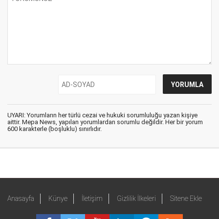
UYARI: Yorumların her türlü cezai ve hukuki sorumluluğu yazan kişiye
aittir. Mepa News, yapılan yorumlardan sorumlu değildir. Her bir yorum
600 karakterle (boşluklu) sınırlıdır.
Anasayfa
Künye
İletişim
Gizlilik İlkeleri
Sitene Ekle