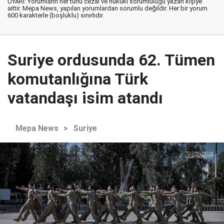
UYARI: Yorumların her türlü cezai ve hukuki sorumluluğu yazan kişiye
aittir. Mepa News, yapılan yorumlardan sorumlu değildir. Her bir yorum
600 karakterle (boşluklu) sınırlıdır.
Suriye ordusunda 62. Tümen
komutanlığına Türk
vatandaşı isim atandı
Mepa News
>
Suriye