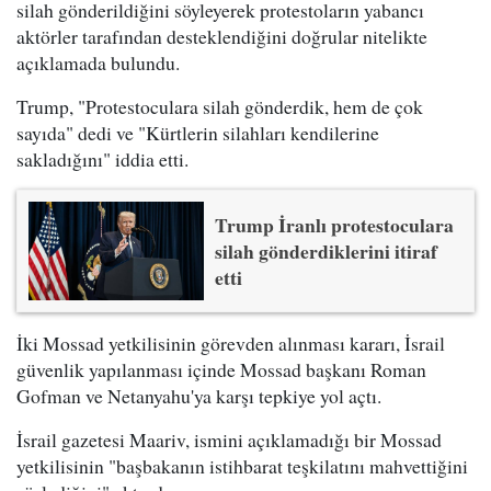
silah gönderildiğini söyleyerek protestoların yabancı
aktörler tarafından desteklendiğini doğrular nitelikte
açıklamada bulundu.
Trump, "Protestoculara silah gönderdik, hem de çok
sayıda" dedi ve "Kürtlerin silahları kendilerine
sakladığını" iddia etti.
Trump İranlı protestoculara
silah gönderdiklerini itiraf
etti
İki Mossad yetkilisinin görevden alınması kararı, İsrail
güvenlik yapılanması içinde Mossad başkanı Roman
Gofman ve Netanyahu'ya karşı tepkiye yol açtı.
İsrail gazetesi Maariv, ismini açıklamadığı bir Mossad
yetkilisinin "başbakanın istihbarat teşkilatını mahvettiğini