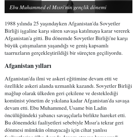
Ebu Muhammed el Mısri'nin gençlik dönemi
1988 yılında 25 yaşındayken Afganistan'da Sovyetler
Birliği işgaline karşı süren savaşa katılmaya karar vererek
Afganistan'a gitti. Bu dönemde Sovyetler Birliği'ne karşı
büyük çatışmaların yaşandığı ve geniş kapsamlı
taarruzların gerçekleştirildiği bir süreçten geçiliyordu.
Afganistan yılları
Afganistan'da ilmi ve askeri eğitimine devam etti ve
özellikle askeri alanda uzmanlık kazandı. Sovyetler Birliği
mağlup olarak ülkeden geri çekilene ve desteklediği
komünist yönetim de yıkılana kadar Afganistan'da savaşa
devam etti. Ebu Muhammed, Usame bin Ladin
öncülüğündeki yabancı savaşçılarla birlikte hareket etti.
Bu dönemdeki faaliyetleri sebebiyle Mısır'a tekrar geri
dönmesi mümkün olmayacağı için cihat yanlısı
faaliyetlerine ülke dışında devam etmeye karar verdi.