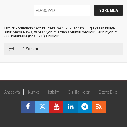
UYARI: Yorumların her türlü cezai ve hukuki sorumluluğu yazan kişiye
aittir. Mepa News, yapılan yorumlardan sorumlu değildir. Her bir yorum
600 karakterle (boşluklu) sınırlıdır.
1 Yorum
Anasayfa
Künye
İletişim
Gizlilik İlkeleri
Sitene Ekle