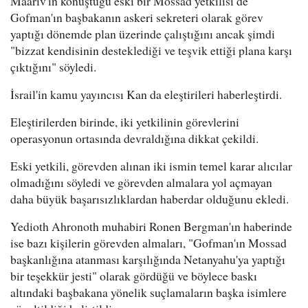
Maariv'in konuştuğu eski bir Mossad yetkilisi de
Gofman'ın başbakanın askeri sekreteri olarak görev
yaptığı dönemde plan üzerinde çalıştığını ancak şimdi
"bizzat kendisinin desteklediği ve teşvik ettiği plana karşı
çıktığını" söyledi.
İsrail'in kamu yayıncısı Kan da eleştirileri haberleştirdi.
Eleştirilerden birinde, iki yetkilinin görevlerini
operasyonun ortasında devraldığına dikkat çekildi.
Eski yetkili, görevden alınan iki ismin temel karar alıcılar
olmadığını söyledi ve görevden almalara yol açmayan
daha büyük başarısızlıklardan haberdar olduğunu ekledi.
Yedioth Ahronoth muhabiri Ronen Bergman'ın haberinde
ise bazı kişilerin görevden almaları, "Gofman'ın Mossad
başkanlığına atanması karşılığında Netanyahu'ya yaptığı
bir teşekkür jesti" olarak gördüğü ve böylece baskı
altındaki başbakana yönelik suçlamaların başka isimlere