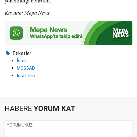
yöneltildiği belirtildi.
Kaynak: Mepa News
Etiketler :
İsrail
MOSSAD
İsrail İran
HABERE
YORUM KAT